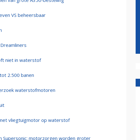
 zien van grote A350-bestelling
ieven VS beheersbaar
n
 Dreamliners
t niet in waterstof
 tot 2.500 banen
onderzoek waterstofmotoren
it
 met vliegtuigmotor op waterstof
m Supersonic: motorzorgen worden groter