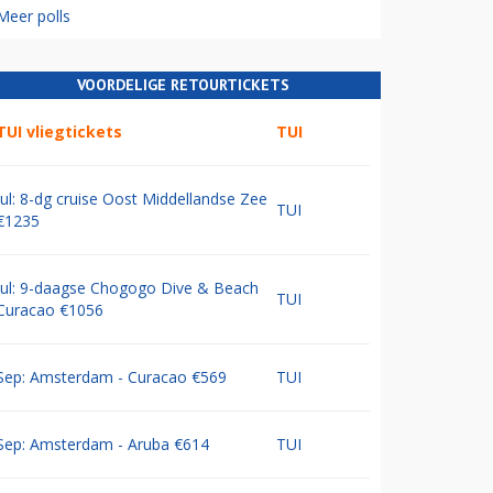
Meer polls
VOORDELIGE RETOURTICKETS
TUI vliegtickets
TUI
Jul: 8-dg cruise Oost Middellandse Zee
TUI
€1235
Jul: 9-daagse Chogogo Dive & Beach
TUI
Curacao €1056
Sep: Amsterdam - Curacao €569
TUI
Sep: Amsterdam - Aruba €614
TUI