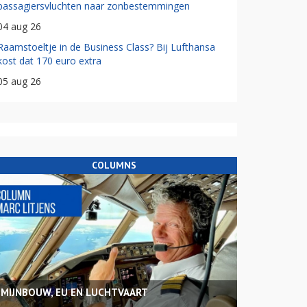
passagiersvluchten naar zonbestemmingen
04 aug 26
Raamstoeltje in de Business Class? Bij Lufthansa
kost dat 170 euro extra
05 aug 26
COLUMNS
MIJNBOUW, EU EN LUCHTVAART