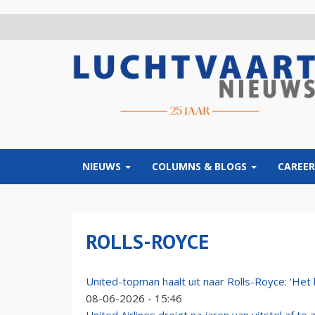
Overslaan
en
naar
de
inhoud
gaan
NIEUWS
COLUMNS & BLOGS
CAREER
ROLLS-ROYCE
United-topman haalt uit naar Rolls-Royce: ‘Het 
08-06-2026 - 15:46