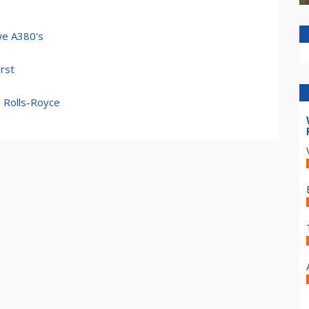
we A380's
rst
n Rolls-Royce