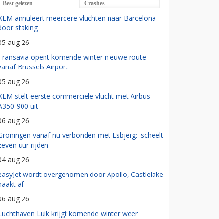
Best gelezen
Crashes
KLM annuleert meerdere vluchten naar Barcelona
door staking
05 aug 26
Transavia opent komende winter nieuwe route
vanaf Brussels Airport
05 aug 26
KLM stelt eerste commerciële vlucht met Airbus
A350-900 uit
06 aug 26
Groningen vanaf nu verbonden met Esbjerg: 'scheelt
zeven uur rijden'
04 aug 26
easyJet wordt overgenomen door Apollo, Castlelake
haakt af
06 aug 26
Luchthaven Luik krijgt komende winter weer