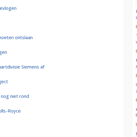
gevlogen
moeten ontslaan
gen
artdivisie Siemens af
ject
 nog niet rond
olls-Royce