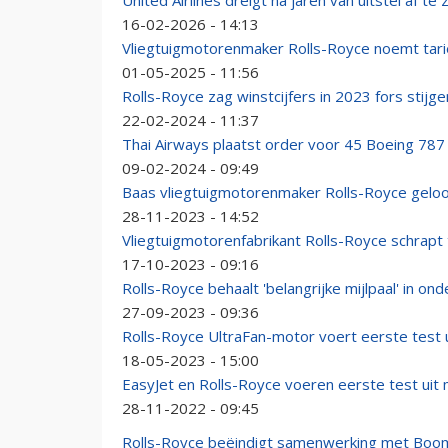
United Airlines dreigt na jaren van uitstel af te
16-02-2026 - 14:13
Vliegtuigmotorenmaker Rolls-Royce noemt tar
01-05-2025 - 11:56
Rolls-Royce zag winstcijfers in 2023 fors stijge
22-02-2024 - 11:37
Thai Airways plaatst order voor 45 Boeing 787
09-02-2024 - 09:49
Baas vliegtuigmotorenmaker Rolls-Royce geloof
28-11-2023 - 14:52
Vliegtuigmotorenfabrikant Rolls-Royce schrapt
17-10-2023 - 09:16
Rolls-Royce behaalt 'belangrijke mijlpaal' in 
27-09-2023 - 09:36
Rolls-Royce UltraFan-motor voert eerste test u
18-05-2023 - 15:00
EasyJet en Rolls-Royce voeren eerste test uit
28-11-2022 - 09:45
Rolls-Royce beëindigt samenwerking met Boo