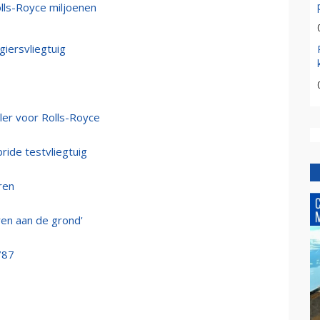
ls-Royce miljoenen
iersvliegtuig
ler voor Rolls-Royce
ride testvliegtuig
ren
ren aan de grond'
787