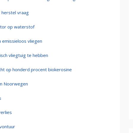
 herstel vraag
otor op waterstof
 emissieloos vliegen
isch vliegtuig te hebben
ucht op honderd procent biokerosine
nen Noorwegen
s
erlies
avontuur