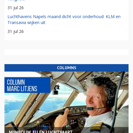
31 jul 26
Luchthavens Napels maand dicht voor onderhoud: KLM en
Transavia wijken uit
31 jul 26
COLUMNS
MIJNBOUW, EU EN LUCHTVAART