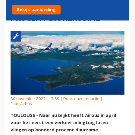
TESTVLUCHT OP HONDERD
Bekijk aanbieding
PROCENT BIOKEROSINE
30 november 2021 - 17:59 | Door:
onze redactie
|
Foto: Airbus
TOULOUSE - Naar nu blijkt heeft Airbus in april
voor het eerst een verkeersvliegtuig laten
vliegen op honderd procent duurzame