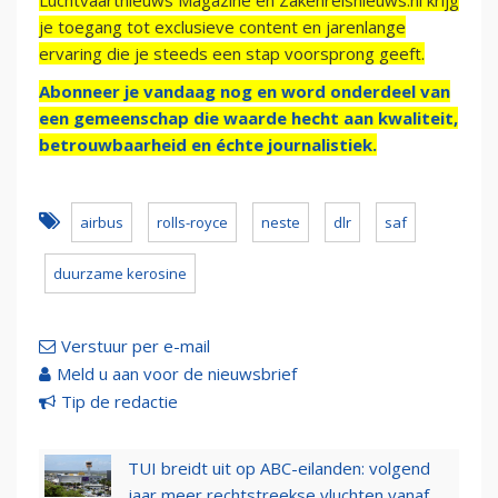
Luchtvaartnieuws Magazine en Zakenreisnieuws.nl krijg
je toegang tot exclusieve content en jarenlange
ervaring die je steeds een stap voorsprong geeft.
Abonneer je vandaag nog en word onderdeel van
een gemeenschap die waarde hecht aan kwaliteit,
betrouwbaarheid en échte journalistiek.
airbus
rolls-royce
neste
dlr
saf
duurzame kerosine
Verstuur per e-mail
Meld u aan voor de nieuwsbrief
Tip de redactie
TUI breidt uit op ABC-eilanden: volgend
jaar meer rechtstreekse vluchten vanaf