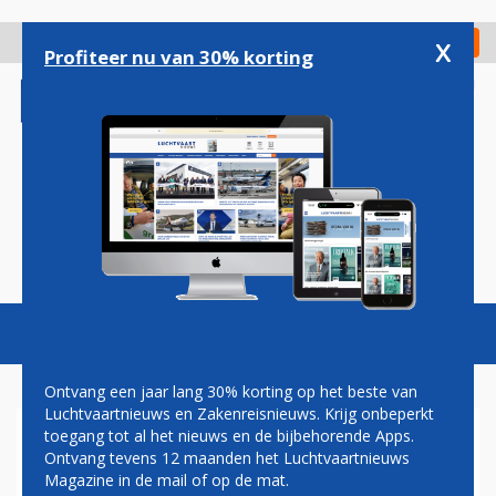
Overslaan
en
x
Digitaal Magazine
Registreer
Check in
naar
Profiteer nu van 30% korting
de
inhoud
gaan
Magazine
Podcasts
Vacatures
Toggl
naviga
Ontvang een jaar lang 30% korting op het beste van
Luchtvaartnieuws en Zakenreisnieuws. Krijg onbeperkt
toegang tot al het nieuws en de bijbehorende Apps.
MINDER CONTRAILS BIJ
Ontvang tevens 12 maanden het Luchtvaartnieuws
AIRBUS-PRIMEUR MET
Magazine in de mail of op de mat.