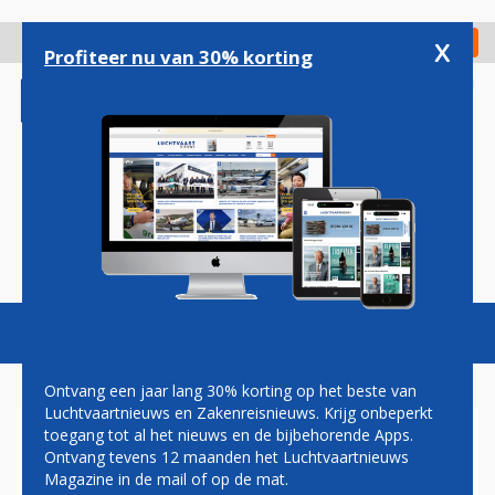
Overslaan
en
x
Digitaal Magazine
Registreer
Check in
naar
Profiteer nu van 30% korting
de
inhoud
gaan
Magazine
Podcasts
Vacatures
Toggl
naviga
Ontvang een jaar lang 30% korting op het beste van
Luchtvaartnieuws en Zakenreisnieuws. Krijg onbeperkt
toegang tot al het nieuws en de bijbehorende Apps.
SAS
Ontvang tevens 12 maanden het Luchtvaartnieuws
Magazine in de mail of op de mat.