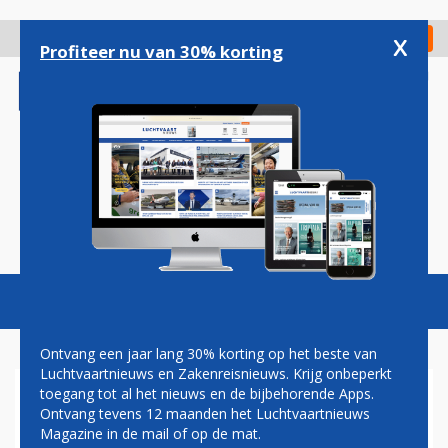
Overslaan
en
x
Digitaal Magazine
Registreer
Check in
naar
Profiteer nu van 30% korting
de
inhoud
gaan
Magazine
Podcasts
Vacatures
Toggl
naviga
Ontvang een jaar lang 30% korting op het beste van
Luchtvaartnieuws en Zakenreisnieuws. Krijg onbeperkt
toegang tot al het nieuws en de bijbehorende Apps.
SAS
Ontvang tevens 12 maanden het Luchtvaartnieuws
Magazine in de mail of op de mat.