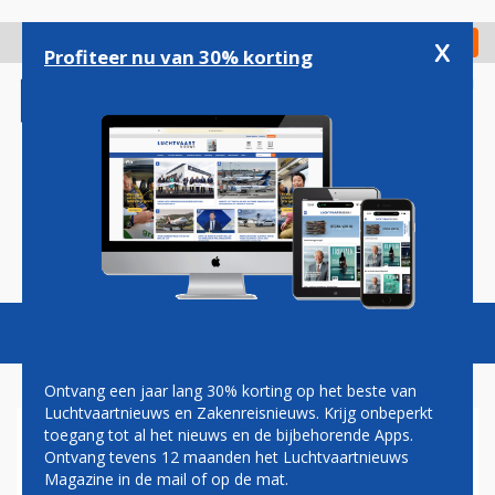
Overslaan
en
x
Digitaal Magazine
Registreer
Check in
naar
Profiteer nu van 30% korting
de
inhoud
gaan
Magazine
Podcasts
Vacatures
Toggl
naviga
Ontvang een jaar lang 30% korting op het beste van
Luchtvaartnieuws en Zakenreisnieuws. Krijg onbeperkt
toegang tot al het nieuws en de bijbehorende Apps.
SINGAPORE AIRLINES
Ontvang tevens 12 maanden het Luchtvaartnieuws
Magazine in de mail of op de mat.