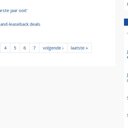
rste jaar ooit'
e-and-leaseback deals
4
5
6
7
volgende ›
laatste »