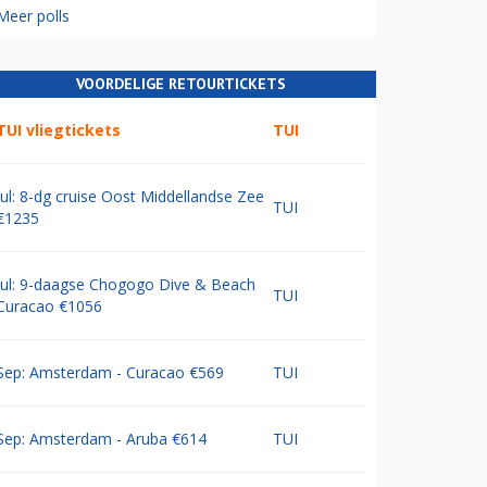
Meer polls
VOORDELIGE RETOURTICKETS
TUI vliegtickets
TUI
Jul: 8-dg cruise Oost Middellandse Zee
TUI
€1235
Jul: 9-daagse Chogogo Dive & Beach
TUI
Curacao €1056
Sep: Amsterdam - Curacao €569
TUI
Sep: Amsterdam - Aruba €614
TUI