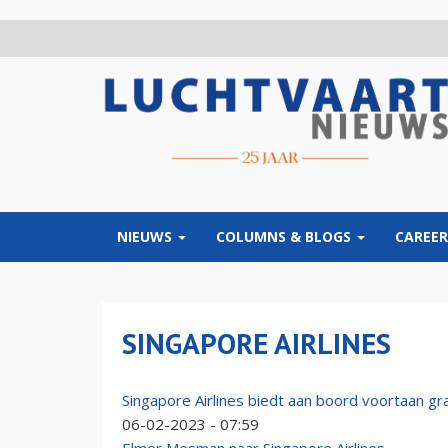
Overslaan
en
naar
de
inhoud
gaan
NIEUWS
COLUMNS & BLOGS
CAREER
SINGAPORE AIRLINES
Singapore Airlines biedt aan boord voortaan gra
06-02-2023 - 07:59