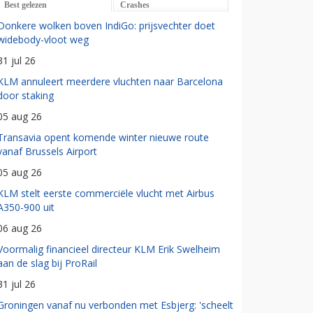
Best gelezen
Crashes
Donkere wolken boven IndiGo: prijsvechter doet
widebody-vloot weg
31 jul 26
KLM annuleert meerdere vluchten naar Barcelona
door staking
05 aug 26
Transavia opent komende winter nieuwe route
vanaf Brussels Airport
05 aug 26
KLM stelt eerste commerciële vlucht met Airbus
A350-900 uit
06 aug 26
Voormalig financieel directeur KLM Erik Swelheim
aan de slag bij ProRail
31 jul 26
Groningen vanaf nu verbonden met Esbjerg: 'scheelt