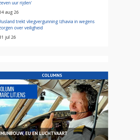
zeven uur rijden'
04 aug 26
Rusland trekt vliegvergunning Izhavia in wegens
zorgen over veiligheid
31 jul 26
COLUMNS
MIJNBOUW, EU EN LUCHTVAART