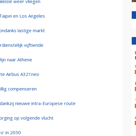
leisië weer vliegen
 Taipei en Los Angeles
 ondanks lastige markt
ienstelijk vijftiende
lijn naar Athene
ste Airbus A321neo
willig compenseren
dankzij nieuwe intra-Europese route
orging op volgende vlucht
ro' in 2050