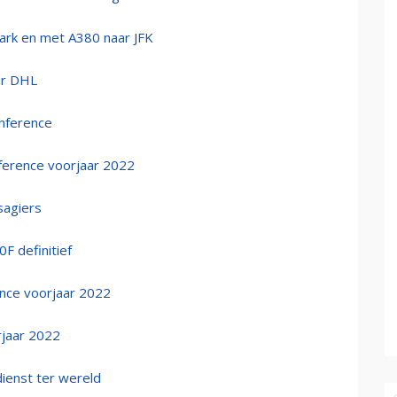
ark en met A380 naar JFK
or DHL
nference
ference voorjaar 2022
sagiers
F definitief
nce voorjaar 2022
jaar 2022
dienst ter wereld