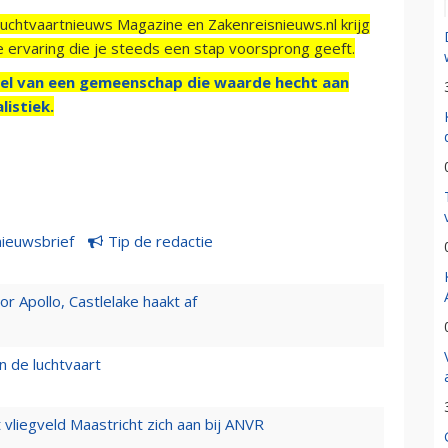
Luchtvaartnieuws Magazine en Zakenreisnieuws.nl krijg
e ervaring die je steeds een stap voorsprong geeft.
el van een gemeenschap die waarde hecht aan
listiek.
nieuwsbrief
Tip de redactie
 Apollo, Castlelake haakt af
n de luchtvaart
t vliegveld Maastricht zich aan bij ANVR