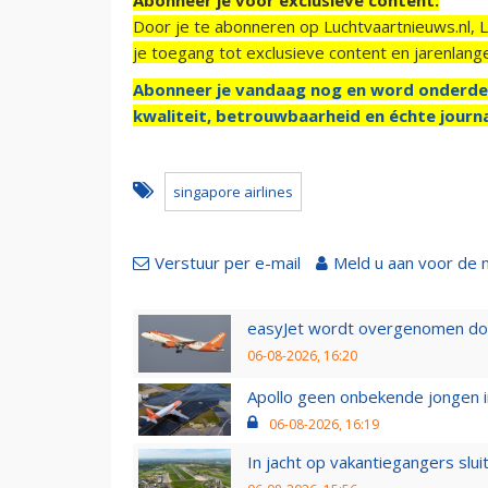
Door je te abonneren op Luchtvaartnieuws.nl, 
je toegang tot exclusieve content en jarenlang
Abonneer je vandaag nog en word onderde
kwaliteit, betrouwbaarheid en échte journa
singapore airlines
Verstuur per e-mail
Meld u aan voor de 
easyJet wordt overgenomen door
06-08-2026, 16:20
Apollo geen onbekende jongen i
06-08-2026, 16:19
In jacht op vakantiegangers slui