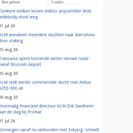
Best gelezen
Crashes
Donkere wolken boven IndiGo: prijsvechter doet
widebody-vloot weg
31 jul 26
KLM annuleert meerdere vluchten naar Barcelona
door staking
05 aug 26
Transavia opent komende winter nieuwe route
vanaf Brussels Airport
05 aug 26
KLM stelt eerste commerciële vlucht met Airbus
A350-900 uit
06 aug 26
Voormalig financieel directeur KLM Erik Swelheim
aan de slag bij ProRail
31 jul 26
Groningen vanaf nu verbonden met Esbjerg: 'scheelt