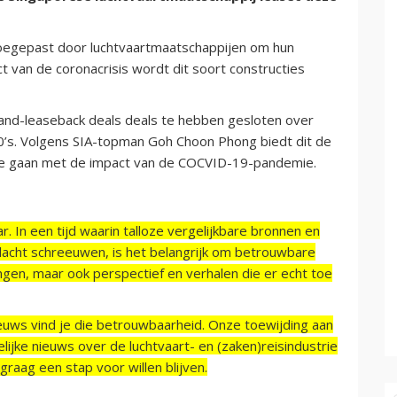
oegepast door luchtvaartmaatschappijen om hun
ct van de coronacrisis wordt dit soort constructies
e-and-leaseback deals deals te hebben gesloten over
0’s. Volgens SIA-topman Goh Choon Phong biedt dit de
 te gaan met de impact van de COCVID-19-pandemie.
r. In een tijd waarin talloze vergelijkbare bronnen en
acht schreeuwen, is het belangrijk om betrouwbare
ngen, maar ook perspectief en verhalen die er echt toe
ieuws vind je die betrouwbaarheid. Onze toewijding aan
ijke nieuws over de luchtvaart- en (zaken)reisindustrie
raag een stap voor willen blijven.