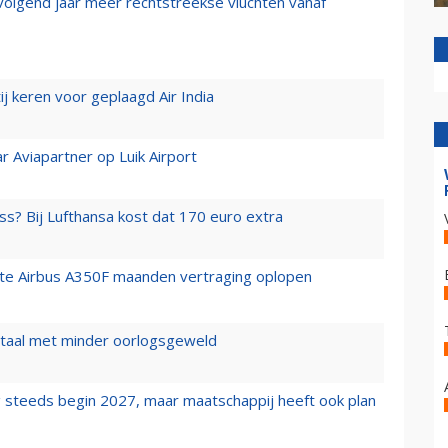
 volgend jaar meer rechtstreekse vluchten vanaf
j keren voor geplaagd Air India
r Aviapartner op Luik Airport
ss? Bij Lufthansa kost dat 170 euro extra
rste Airbus A350F maanden vertraging oplopen
wartaal met minder oorlogsgeweld
 steeds begin 2027, maar maatschappij heeft ook plan