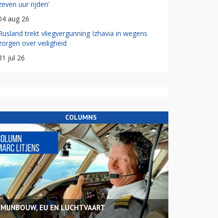
zeven uur rijden'
04 aug 26
Rusland trekt vliegvergunning Izhavia in wegens
zorgen over veiligheid
31 jul 26
COLUMNS
MIJNBOUW, EU EN LUCHTVAART