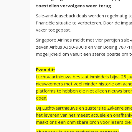
toestellen vervolgens weer terug.
Sale-and-leaseback deals worden regelmatig t
financiële situatie te verbeteren. Door de impa
vaker toegepast.
Singapore Airlines meldt met vier partijen sal
zeven Airbus A350-900’s en vier Boeing 787-1
mogelijkheid om vanuit een sterke positie om
Even dit:
Luchtvaartnieuws bestaat inmiddels bijna 25 jaa
nieuwkomers met veel minder historie om aand
platforms te hebben die niet alleen nieuws bre
doen.
Bij Luchtvaartnieuws en zustersite Zakenreisn
het leveren van het meest actuele en onafhankel
maakt ons een onmisbare bron voor lezers die g
Abonneer je voor exclusieve content: