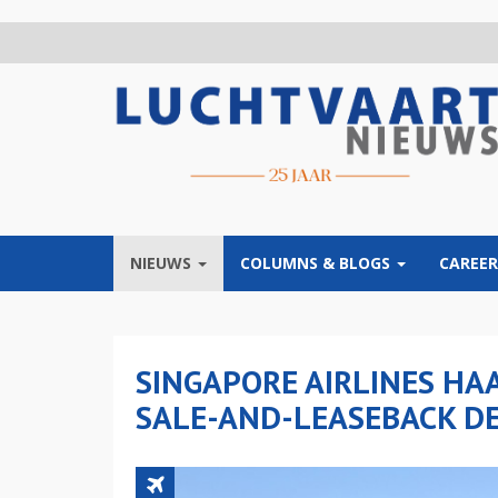
Overslaan
en
naar
de
inhoud
gaan
NIEUWS
COLUMNS & BLOGS
CAREER
SINGAPORE AIRLINES HAA
SALE-AND-LEASEBACK D