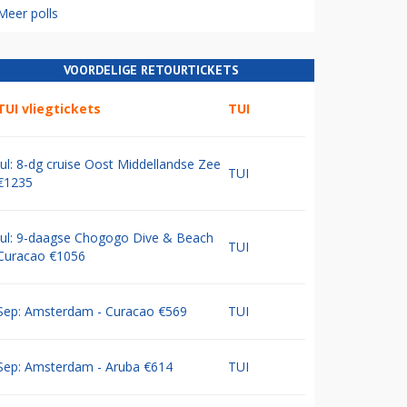
Meer polls
VOORDELIGE RETOURTICKETS
TUI vliegtickets
TUI
Jul: 8-dg cruise Oost Middellandse Zee
TUI
€1235
Jul: 9-daagse Chogogo Dive & Beach
TUI
Curacao €1056
Sep: Amsterdam - Curacao €569
TUI
Sep: Amsterdam - Aruba €614
TUI