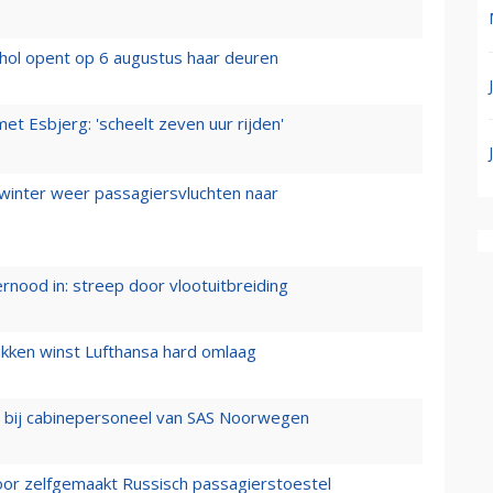
hol opent op 6 augustus haar deuren
t Esbjerg: 'scheelt zeven uur rijden'
 winter weer passagiersvluchten naar
ernood in: streep door vlootuitbreiding
ukken winst Lufthansa hard omlaag
 bij cabinepersoneel van SAS Noorwegen
voor zelfgemaakt Russisch passagierstoestel