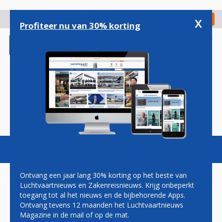
Overslaan
en
x
Digitaal Magazine
Registreer
Check in
naar
Profiteer nu van 30% korting
de
inhoud
gaan
Magazine
Podcasts
Vacatures
Toggl
naviga
Ontvang een jaar lang 30% korting op het beste van
Luchtvaartnieuws en Zakenreisnieuws. Krijg onbeperkt
toegang tot al het nieuws en de bijbehorende Apps.
SINGAPORE AIRLINES
Ontvang tevens 12 maanden het Luchtvaartnieuws
Magazine in de mail of op de mat.