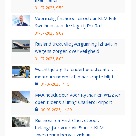
naar Hanoi
31-07-2026, 9:59
Voormalig financieel directeur KLM Erik
Swelheim aan de slag bij ProRail
31-07-2026, 9:09
Rusland trekt vliegvergunning Izhavia in
wegens zorgen over veiligheid
31-07-2026, 8:03
Wachttijd afgifte onderhoudslicenties
monteurs neemt af, maar krapte blijft
31-07-2026, 7:15
MAA houdt deur voor Ryanair en Wizz Air
open tijdens sluiting Charleroi Airport
30-07-2026, 14:30
Business en First Class steeds
belangrijker voor Air France-KLM:
‘investering betaalt zich uit’