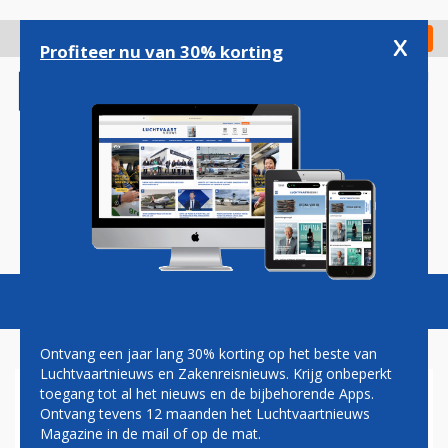
Overslaan
en
x
Digitaal Magazine
Registreer
Check in
naar
Profiteer nu van 30% korting
de
inhoud
gaan
Magazine
Podcasts
Vacatures
Toggl
naviga
Ontvang een jaar lang 30% korting op het beste van
Luchtvaartnieuws en Zakenreisnieuws. Krijg onbeperkt
toegang tot al het nieuws en de bijbehorende Apps.
AIRBUS ONTHULT EERSTE
Ontvang tevens 12 maanden het Luchtvaartnieuws
A350-900ULR VOOR
Magazine in de mail of op de mat.