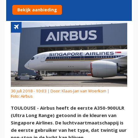
SINGAPORE AIRLINES
Bekijk aanbieding
30 juli 2018 - 10:03 | Door:
Klaas-Jan van Woerkom
|
Foto: Airbus
TOULOUSE - Airbus heeft de eerste A350-900ULR
(Ultra Long Range) getoond in de kleuren van
Singapore Airlines. De luchtvaartmaatschappij is
de eerste gebruiker van het type, dat twintig uur
non-stop in de lucht kan blijven.