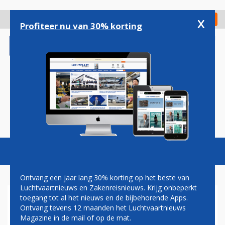
Overslaan
en
x
Digitaal Magazine
Registreer
Check in
naar
Profiteer nu van 30% korting
de
inhoud
gaan
Magazine
Podcasts
Vacatures
Toggl
naviga
Ontvang een jaar lang 30% korting op het beste van
Luchtvaartnieuws en Zakenreisnieuws. Krijg onbeperkt
toegang tot al het nieuws en de bijbehorende Apps.
SINGAPORE AIRLINES
Ontvang tevens 12 maanden het Luchtvaartnieuws
Magazine in de mail of op de mat.