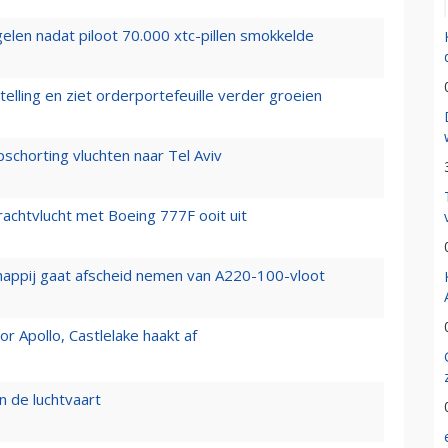
elen nadat piloot 70.000 xtc-pillen smokkelde
elling en ziet orderportefeuille verder groeien
chorting vluchten naar Tel Aviv
vrachtvlucht met Boeing 777F ooit uit
happij gaat afscheid nemen van A220-100-vloot
 Apollo, Castlelake haakt af
n de luchtvaart