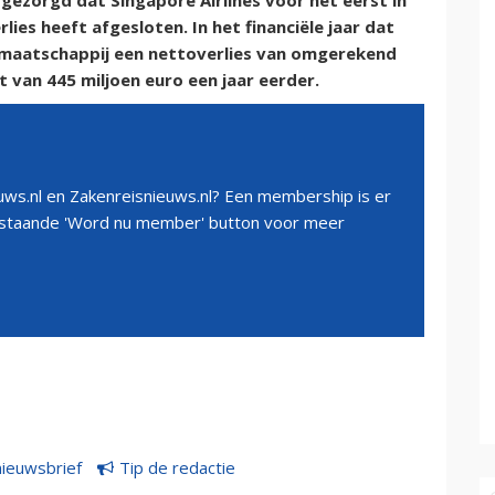
gezorgd dat Singapore Airlines voor het eerst in
lies heeft afgesloten. In het financiële jaar dat
 maatschappij een nettoverlies van omgerekend
 van 445 miljoen euro een jaar eerder.
ws.nl en Zakenreisnieuws.nl? Een membership is er
erstaande 'Word nu member' button voor meer
nieuwsbrief
Tip de redactie