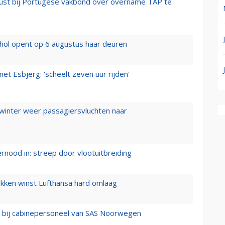
rust bij Portugese vakbond over overname TAP te
hol opent op 6 augustus haar deuren
t Esbjerg: 'scheelt zeven uur rijden'
 winter weer passagiersvluchten naar
ernood in: streep door vlootuitbreiding
ukken winst Lufthansa hard omlaag
 bij cabinepersoneel van SAS Noorwegen