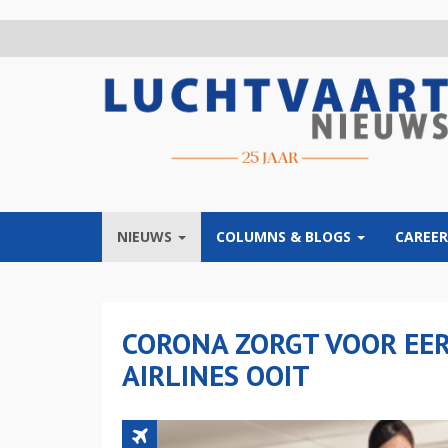
Overslaan
en
naar
de
inhoud
gaan
NIEUWS
COLUMNS & BLOGS
CAREER
CORONA ZORGT VOOR EER
AIRLINES OOIT