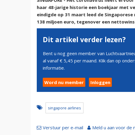
SINGAPORE - Het coronavirus heeft ervoor 
haar 48-jarige historie een boekjaar met ver
eindigde op 31 maart leed de Singaporese
138 miljoen euro, tegenover een nettowinst
Dit artikel verder lezen?
Bent u nog geen member van Luchtvaartnieu
al vanaf € 5,45 per maand. Klik dan op ond
informatie.
Word nu member
Inloggen
singapore airlines
Verstuur per e-mail
Meld u aan voor de 