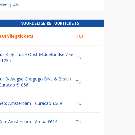
Meer polls
VOORDELIGE RETOURTICKETS
TUI vliegtickets
TUI
Jul: 8-dg cruise Oost Middellandse Zee
TUI
€1235
Jul: 9-daagse Chogogo Dive & Beach
TUI
Curacao €1056
Sep: Amsterdam - Curacao €569
TUI
Sep: Amsterdam - Aruba €614
TUI