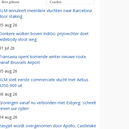
Best gelezen
Crashes
KLM annuleert meerdere vluchten naar Barcelona
door staking
05 aug 26
Donkere wolken boven IndiGo: prijsvechter doet
widebody-vloot weg
31 jul 26
Transavia opent komende winter nieuwe route
vanaf Brussels Airport
05 aug 26
KLM stelt eerste commerciële vlucht met Airbus
A350-900 uit
06 aug 26
Groningen vanaf nu verbonden met Esbjerg: 'scheelt
zeven uur rijden'
04 aug 26
easyJet wordt overgenomen door Apollo, Castlelake