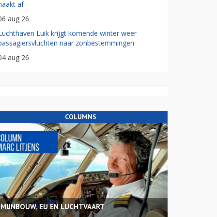
haakt af
06 aug 26
Luchthaven Luik krijgt komende winter weer
passagiersvluchten naar zonbestemmingen
04 aug 26
COLUMNS
MIJNBOUW, EU EN LUCHTVAART