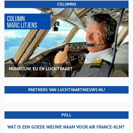
COLUMNS
MIJNBOUW, EU EN LUCHTVAART
PARTNERS VAN LUCHTVAARTNIEUWS.NL!
POLL
WAT IS EEN GOEDE NIEUWE NAAM VOOR AIR FRANCE-KLM?