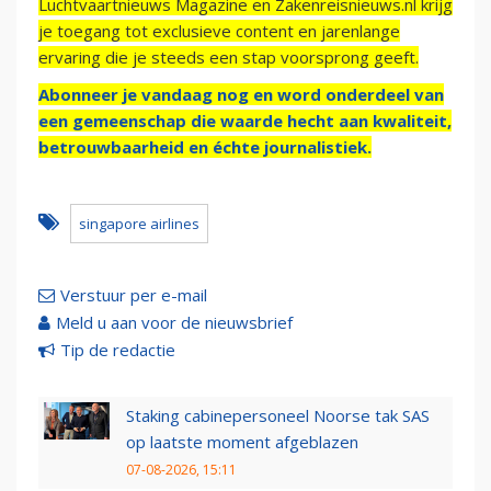
Luchtvaartnieuws Magazine en Zakenreisnieuws.nl krijg
je toegang tot exclusieve content en jarenlange
ervaring die je steeds een stap voorsprong geeft.
Abonneer je vandaag nog en word onderdeel van
een gemeenschap die waarde hecht aan kwaliteit,
betrouwbaarheid en échte journalistiek.
singapore airlines
Verstuur per e-mail
Meld u aan voor de nieuwsbrief
Tip de redactie
Staking cabinepersoneel Noorse tak SAS
op laatste moment afgeblazen
07-08-2026, 15:11