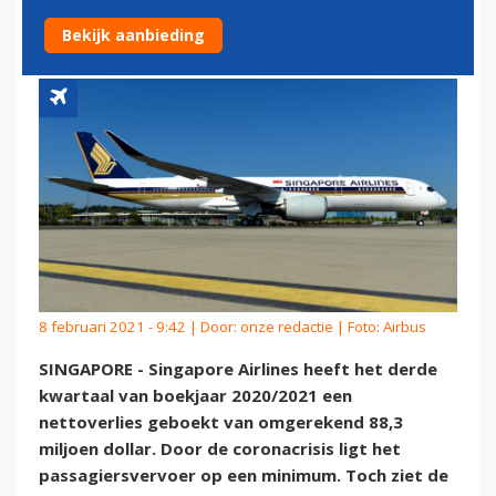
KRACHT
Bekijk aanbieding
8 februari 2021 - 9:42 | Door:
onze redactie
| Foto: Airbus
SINGAPORE - Singapore Airlines heeft het derde
kwartaal van boekjaar 2020/2021 een
nettoverlies geboekt van omgerekend 88,3
miljoen dollar. Door de coronacrisis ligt het
passagiersvervoer op een minimum. Toch ziet de