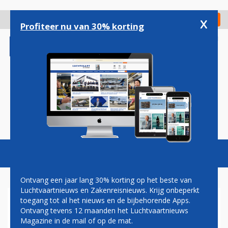
Overslaan
en
x
Digitaal Magazine
Registreer
Check in
naar
Profiteer nu van 30% korting
de
inhoud
gaan
Magazine
Podcasts
Vacatures
Toggl
naviga
Ontvang een jaar lang 30% korting op het beste van
Luchtvaartnieuws en Zakenreisnieuws. Krijg onbeperkt
toegang tot al het nieuws en de bijbehorende Apps.
SINGAPORE AIRLINES DRAAIT
Ontvang tevens 12 maanden het Luchtvaartnieuws
VOORLOPIG NOG OP HALVE
Magazine in de mail of op de mat.