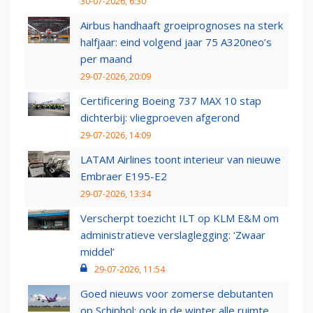
30-07-2026, 6:30
Airbus handhaaft groeiprognoses na sterk
halfjaar: eind volgend jaar 75 A320neo’s
per maand
29-07-2026, 20:09
Certificering Boeing 737 MAX 10 stap
dichterbij: vliegproeven afgerond
29-07-2026, 14:09
LATAM Airlines toont interieur van nieuwe
Embraer E195-E2
29-07-2026, 13:34
Verscherpt toezicht ILT op KLM E&M om
administratieve verslaglegging: ‘Zwaar
middel’
29-07-2026, 11:54
Goed nieuws voor zomerse debutanten
op Schiphol: ook in de winter alle ruimte