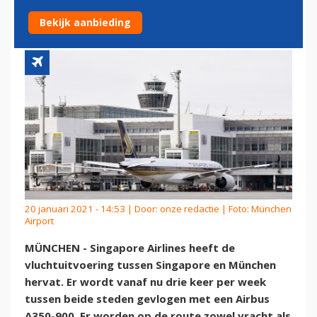
SINGAPORE EN MÜNCHEN
Bekijk aanbieding
20 januari 2021 - 14:53 | Door:
onze redactie
| Foto: München
Airport
MÜNCHEN - Singapore Airlines heeft de
vluchtuitvoering tussen Singapore en München
hervat. Er wordt vanaf nu drie keer per week
tussen beide steden gevlogen met een Airbus
A350-900. Er worden op de route zowel vracht als