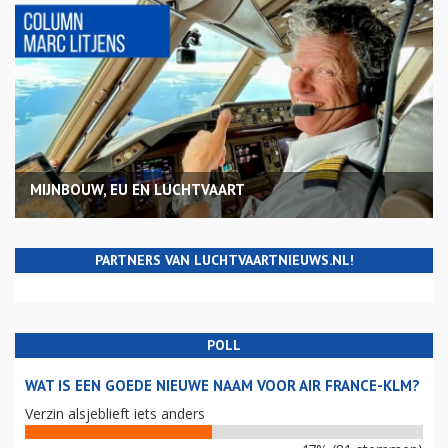
MIJNBOUW, EU EN LUCHTVAART
PARTNERS VAN LUCHTVAARTNIEUWS.NL!
POLL
WAT IS EEN GOEDE NIEUWE NAAM VOOR AIR FRANCE-KLM?
Verzin alsjeblieft iets anders