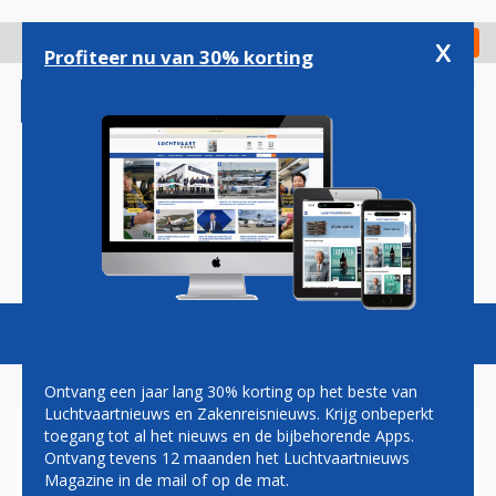
Overslaan
en
x
Digitaal Magazine
Registreer
Check in
naar
Profiteer nu van 30% korting
de
inhoud
gaan
Magazine
Podcasts
Vacatures
Toggl
naviga
Ontvang een jaar lang 30% korting op het beste van
Luchtvaartnieuws en Zakenreisnieuws. Krijg onbeperkt
toegang tot al het nieuws en de bijbehorende Apps.
SINGAPORE AIRLINES HERVAT
Ontvang tevens 12 maanden het Luchtvaartnieuws
VLUCHTEN TUSSEN
Magazine in de mail of op de mat.