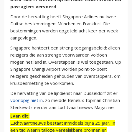
passagiers vervoerd.
Door de hervatting heeft Singapore Airlines nu twee
Duitse bestemmingen: München en Frankfurt. Die
bestemmingen worden opgeteld acht keer per week
aangevlogen.
Singapore hanteert een streng toegangsbeleid: alleen
reizigers die aan strenge voorwaarden voldoen
mogen het land in. Overstappen is wel toegestaan. Op
Singapore Changi Airport worden point-to-point
reizigers gescheiden gehouden van overstappers, om
kruisbesmetting te voorkomen.
De hervatting van de lijndienst naar Düsseldorf zit er
voorlopig niet in
, zo meldde Benelux-topman Christian
Stenkewitz eerder aan Luchtvaartnieuws Magazine.
Even dit:
Luchtvaartnieuws bestaat inmiddels bijna 25 jaar. In
een tijd waarin talloze vergelijkbare bronnen en