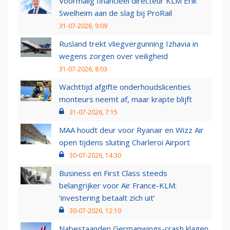
Voormalig financieel directeur KLM Erik
Swelheim aan de slag bij ProRail
31-07-2026, 9:09
Rusland trekt vliegvergunning Izhavia in
wegens zorgen over veiligheid
31-07-2026, 8:03
Wachttijd afgifte onderhoudslicenties
monteurs neemt af, maar krapte blijft
31-07-2026, 7:15
MAA houdt deur voor Ryanair en Wizz Air
open tijdens sluiting Charleroi Airport
30-07-2026, 14:30
Business en First Class steeds
belangrijker voor Air France-KLM:
‘investering betaalt zich uit’
30-07-2026, 12:10
Nabestaanden Germanwings-crash klagen