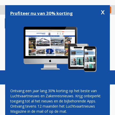
Overslaan
en
x
Digitaal Magazine
Registreer
Check in
naar
Profiteer nu van 30% korting
de
inhoud
gaan
Magazine
Podcasts
Vacatures
Toggl
naviga
Ontvang een jaar lang 30% korting op het beste van
Luchtvaartnieuws en Zakenreisnieuws. Krijg onbeperkt
toegang tot al het nieuws en de bijbehorende Apps.
AANDEELHOUDERS TIGER
Ontvang tevens 12 maanden het Luchtvaartnieuws
AIRWAYS KRIJGEN RESPIJT
Magazine in de mail of op de mat.