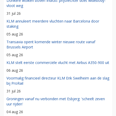
Donkere wolken boven IndiGo: prijsvechter doet widebody-
vloot weg
31 jul 26
KLM annuleert meerdere vluchten naar Barcelona door
staking
05 aug 26
Transavia opent komende winter nieuwe route vanaf
Brussels Airport
05 aug 26
KLM stelt eerste commerciële vlucht met Airbus A350-900 uit
06 aug 26
Voormalig financieel directeur KLM Erik Swelheim aan de slag
bij ProRail
31 jul 26
Groningen vanaf nu verbonden met Esbjerg: 'scheelt zeven
uur rijden'
04 aug 26