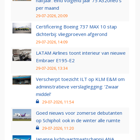
halfjaar: eind volgend jaar 75 A320neo’s
per maand
29-07-2026, 20:09
Certificering Boeing 737 MAX 10 stap
dichterbij: vliegproeven afgerond
29-07-2026, 14:09
LATAM Airlines toont interieur van nieuwe
Embraer E195-E2
29-07-2026, 13:34
Verscherpt toezicht ILT op KLM E&M om
administratieve verslaglegging: ‘Zwaar
middel’
29-07-2026, 11:54
Goed nieuws voor zomerse debutanten
op Schiphol: ook in de winter alle ruimte
29-07-2026, 11:20
Japanse luchtvaartmaatschappij ANA