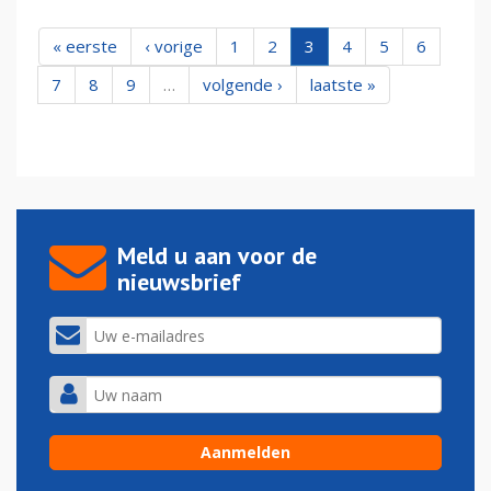
« eerste
‹ vorige
1
2
3
4
5
6
7
8
9
…
volgende ›
laatste »
Meld u aan voor de
nieuwsbrief