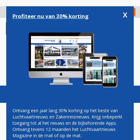
Overslaan
en
x
Digitaal Magazine
Registreer
Check in
naar
Profiteer nu van 30% korting
de
inhoud
gaan
Magazine
Podcasts
Vacatures
Toggl
naviga
Ontvang een jaar lang 30% korting op het beste van
Luchtvaartnieuws en Zakenreisnieuws. Krijg onbeperkt
toegang tot al het nieuws en de bijbehorende Apps.
TRANSAVIA
Ontvang tevens 12 maanden het Luchtvaartnieuws
Magazine in de mail of op de mat.