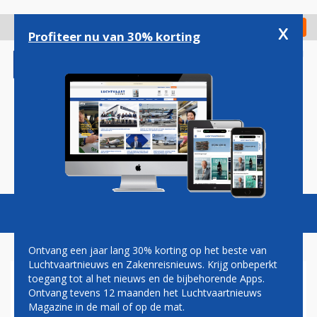
Overslaan
en
x
Digitaal Magazine
Registreer
Check in
naar
Profiteer nu van 30% korting
de
inhoud
gaan
Magazine
Podcasts
Vacatures
Toggl
naviga
Ontvang een jaar lang 30% korting op het beste van
Luchtvaartnieuws en Zakenreisnieuws. Krijg onbeperkt
toegang tot al het nieuws en de bijbehorende Apps.
TRANSAVIA
Ontvang tevens 12 maanden het Luchtvaartnieuws
Magazine in de mail of op de mat.