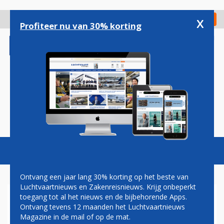
Overslaan
en
x
Digitaal Magazine
Registreer
Check in
naar
Profiteer nu van 30% korting
de
inhoud
gaan
Magazine
Podcasts
Vacatures
Toggl
naviga
Ontvang een jaar lang 30% korting op het beste van
Luchtvaartnieuws en Zakenreisnieuws. Krijg onbeperkt
toegang tot al het nieuws en de bijbehorende Apps.
ARNOLD BURLAGE: GOED
Ontvang tevens 12 maanden het Luchtvaartnieuws
IDEE PIETER
Magazine in de mail of op de mat.