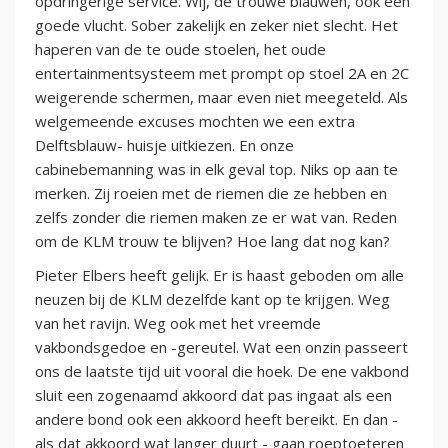
opdringerige service. Wij, de trouwe blauwen, ook een
goede vlucht. Sober zakelijk en zeker niet slecht. Het
haperen van de te oude stoelen, het oude
entertainmentsysteem met prompt op stoel 2A en 2C
weigerende schermen, maar even niet meegeteld. Als
welgemeende excuses mochten we een extra
Delftsblauw- huisje uitkiezen. En onze
cabinebemanning was in elk geval top. Niks op aan te
merken. Zij roeien met de riemen die ze hebben en
zelfs zonder die riemen maken ze er wat van. Reden
om de KLM trouw te blijven? Hoe lang dat nog kan?
Pieter Elbers heeft gelijk. Er is haast geboden om alle
neuzen bij de KLM dezelfde kant op te krijgen. Weg
van het ravijn. Weg ook met het vreemde
vakbondsgedoe en -gereutel. Wat een onzin passeert
ons de laatste tijd uit vooral die hoek. De ene vakbond
sluit een zogenaamd akkoord dat pas ingaat als een
andere bond ook een akkoord heeft bereikt. En dan -
als dat akkoord wat langer duurt - gaan roeptoeteren