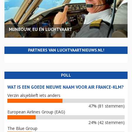
MIJNBOUW, EU EN LUCHTVAART
PARTNERS VAN LUCHTVAARTNIEUWS.NL!
POLL
WAT IS EEN GOEDE NIEUWE NAAM VOOR AIR FRANCE-KLM?
Verzin alsjeblieft iets anders
47% (81 stemmen)
European Airlines Group (EAG)
24% (42 stemmen)
The Blue Group