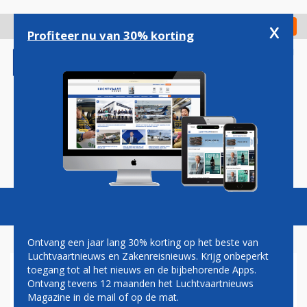
Overslaan
en
x
Digitaal Magazine
Registreer
Check in
naar
Profiteer nu van 30% korting
de
inhoud
gaan
Magazine
Podcasts
Vacatures
Toggl
naviga
Ontvang een jaar lang 30% korting op het beste van
Luchtvaartnieuws en Zakenreisnieuws. Krijg onbeperkt
toegang tot al het nieuws en de bijbehorende Apps.
ARNOLD BURLAGE: MH17,
Ontvang tevens 12 maanden het Luchtvaartnieuws
MEDEDADERS IN EIGEN LAND
Magazine in de mail of op de mat.