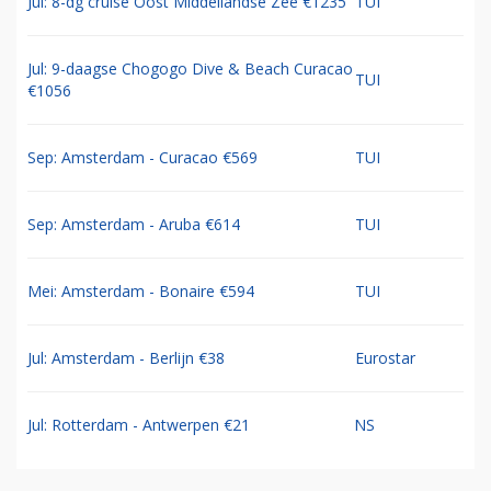
Jul: 8-dg cruise Oost Middellandse Zee €1235
TUI
Jul: 9-daagse Chogogo Dive & Beach Curacao
TUI
€1056
Sep: Amsterdam - Curacao €569
TUI
Sep: Amsterdam - Aruba €614
TUI
Mei: Amsterdam - Bonaire €594
TUI
Jul: Amsterdam - Berlijn €38
Eurostar
Jul: Rotterdam - Antwerpen €21
NS