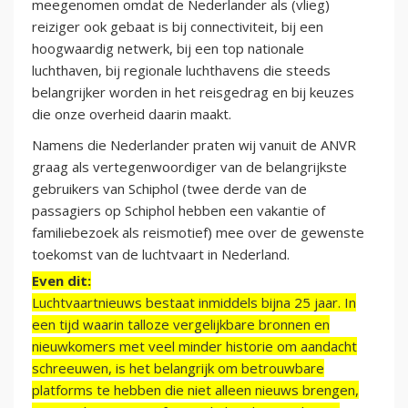
meegenomen omdat de Nederlander als (vlieg)
reiziger ook gebaat is bij connectiviteit, bij een
hoogwaardig netwerk, bij een top nationale
luchthaven, bij regionale luchthavens die steeds
belangrijker worden in het reisgedrag en bij keuzes
die onze overheid daarin maakt.
Namens die Nederlander praten wij vanuit de ANVR
graag als vertegenwoordiger van de belangrijkste
gebruikers van Schiphol (twee derde van de
passagiers op Schiphol hebben een vakantie of
familiebezoek als reismotief) mee over de gewenste
toekomst van de luchtvaart in Nederland.
Even dit:
Luchtvaartnieuws bestaat inmiddels bijna 25 jaar. In
een tijd waarin talloze vergelijkbare bronnen en
nieuwkomers met veel minder historie om aandacht
schreeuwen, is het belangrijk om betrouwbare
platforms te hebben die niet alleen nieuws brengen,