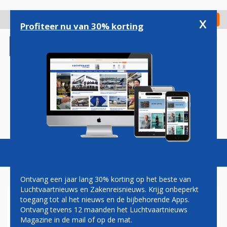
Overslaan
en
x
Digitaal Magazine
Registreer
Check in
naar
Profiteer nu van 30% korting
de
inhoud
gaan
Magazine
Podcasts
Vacatures
Toggl
naviga
Ontvang een jaar lang 30% korting op het beste van
Luchtvaartnieuws en Zakenreisnieuws. Krijg onbeperkt
toegang tot al het nieuws en de bijbehorende Apps.
FRANK OOSTDAM:
Ontvang tevens 12 maanden het Luchtvaartnieuws
STOELENDANS
Magazine in de mail of op de mat.