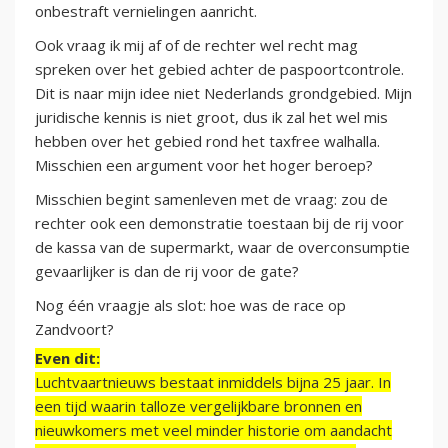
onbestraft vernielingen aanricht.
Ook vraag ik mij af of de rechter wel recht mag
spreken over het gebied achter de paspoortcontrole.
Dit is naar mijn idee niet Nederlands grondgebied. Mijn
juridische kennis is niet groot, dus ik zal het wel mis
hebben over het gebied rond het taxfree walhalla.
Misschien een argument voor het hoger beroep?
Misschien begint samenleven met de vraag: zou de
rechter ook een demonstratie toestaan bij de rij voor
de kassa van de supermarkt, waar de overconsumptie
gevaarlijker is dan de rij voor de gate?
Nog één vraagje als slot: hoe was de race op
Zandvoort?
Even dit:
Luchtvaartnieuws bestaat inmiddels bijna 25 jaar. In
een tijd waarin talloze vergelijkbare bronnen en
nieuwkomers met veel minder historie om aandacht