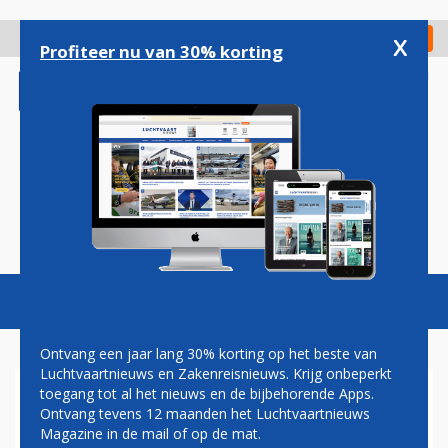
Overslaan
en
x
Digitaal Magazine
Registreer
Check in
naar
Profiteer nu van 30% korting
de
inhoud
gaan
Magazine
Podcasts
Vacatures
Toggl
naviga
Ontvang een jaar lang 30% korting op het beste van
Luchtvaartnieuws en Zakenreisnieuws. Krijg onbeperkt
toegang tot al het nieuws en de bijbehorende Apps.
OPROEP TOT PROTEST
Ontvang tevens 12 maanden het Luchtvaartnieuws
Magazine in de mail of op de mat.