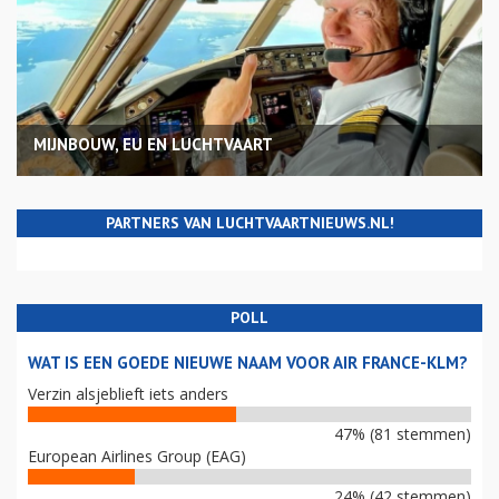
MIJNBOUW, EU EN LUCHTVAART
PARTNERS VAN LUCHTVAARTNIEUWS.NL!
POLL
WAT IS EEN GOEDE NIEUWE NAAM VOOR AIR FRANCE-KLM?
Verzin alsjeblieft iets anders
47% (81 stemmen)
European Airlines Group (EAG)
24% (42 stemmen)