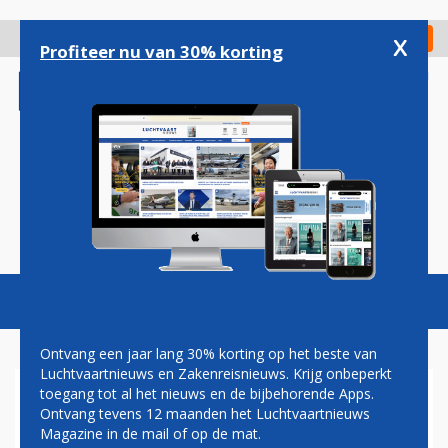
Overslaan
en
x
Digitaal Magazine
Registreer
Check in
naar
Profiteer nu van 30% korting
de
inhoud
gaan
Magazine
Podcasts
Vacatures
Toggl
naviga
Ontvang een jaar lang 30% korting op het beste van
Luchtvaartnieuws en Zakenreisnieuws. Krijg onbeperkt
toegang tot al het nieuws en de bijbehorende Apps.
PROF. DR. HUGO ROOS:
Ontvang tevens 12 maanden het Luchtvaartnieuws
LUCHTVRACHT 2.1
Magazine in de mail of op de mat.