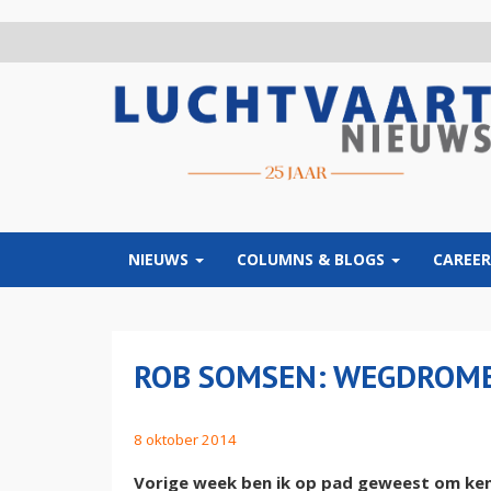
Overslaan
en
naar
de
inhoud
gaan
NIEUWS
COLUMNS & BLOGS
CAREER
ROB SOMSEN: WEGDROM
8 oktober 2014
Vorige week ben ik op pad geweest om kenn