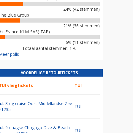
24% (42 stemmen)
The Blue Group
21% (36 stemmen)
Air-France-KLM-SAS(-TAP)
6% (11 stemmen)
Totaal aantal stemmen: 170
Meer polls
VOORDELIGE RETOURTICKETS
TUI vliegtickets
TUI
Jul: 8-dg cruise Oost Middellandse Zee
TUI
€1235
Jul: 9-daagse Chogogo Dive & Beach
TUI