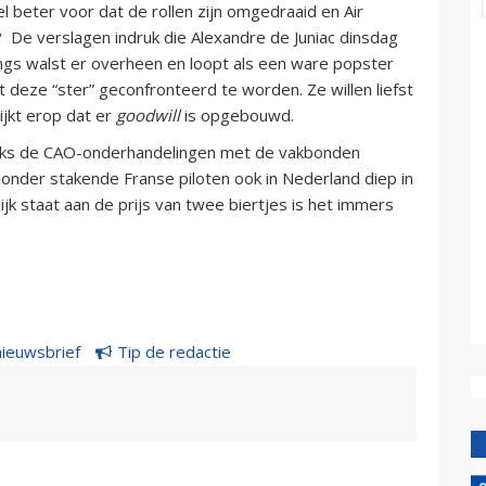
l beter voor dat de rollen zijn omgedraaid en Air
 De verslagen indruk die Alexandre de Juniac dinsdag
ngs walst er overheen en loopt als een ware popster
 deze “ster” geconfronteerd te worden. Ze willen liefst
jkt erop dat er
goodwill
is opgebouwd.
traks de CAO-onderhandelingen met de vakbonden
nder stakende Franse piloten ook in Nederland diep in
ijk staat aan de prijs van twee biertjes is het immers
nieuwsbrief
Tip de redactie