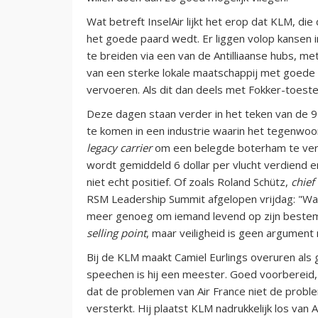
Wat betreft InselAir lijkt het erop dat KLM, di
het goede paard wedt. Er liggen volop kansen 
te breiden via een van de Antilliaanse hubs, me
van een sterke lokale maatschappij met goede 
vervoeren. Als dit dan deels met Fokker-toestel
Deze dagen staan verder in het teken van de 9
te komen in een industrie waarin het tegenwoo
legacy carrier
om een belegde boterham te verdi
wordt gemiddeld 6 dollar per vlucht verdiend e
niet echt positief. Of zoals Roland Schütz,
chief
RSM Leadership Summit afgelopen vrijdag: "Wa
meer genoeg om iemand levend op zijn bestem
selling point
, maar veiligheid is geen argument
Bij de KLM maakt Camiel Eurlings overuren als g
speechen is hij een meester. Goed voorbereid
dat de problemen van Air France niet de proble
versterkt. Hij plaatst KLM nadrukkelijk los van 