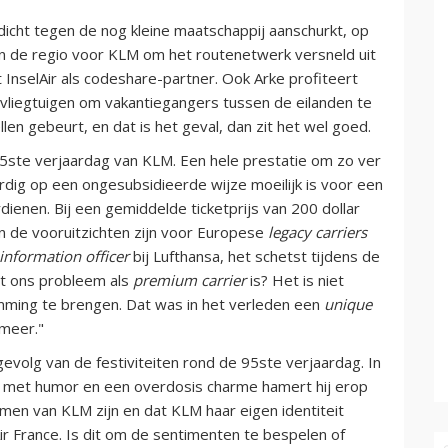
e dicht tegen de nog kleine maatschappij aanschurkt, op
in de regio voor KLM om het routenetwerk versneld uit
t InselAir als codeshare-partner. Ook Arke profiteert
vliegtuigen om vakantiegangers tussen de eilanden te
len gebeurt, en dat is het geval, dan zit het wel goed.
5ste verjaardag van KLM. Een hele prestatie om zo ver
rdig op een ongesubsidieerde wijze moeilijk is voor een
enen. Bij een gemiddelde ticketprijs van 200 dollar
n de vooruitzichten zijn voor Europese
legacy carriers
 information officer
bij Lufthansa, het schetst tijdens de
t ons probleem als
premium carrier
is? Het is niet
ming te brengen. Dat was in het verleden een
unique
 meer."
evolg van de festiviteiten rond de 95ste verjaardag. In
, met humor en een overdosis charme hamert hij erop
men van KLM zijn en dat KLM haar eigen identiteit
Air France. Is dit om de sentimenten te bespelen of