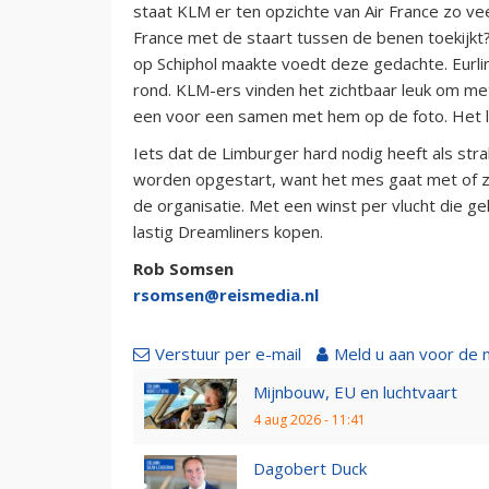
staat KLM er ten opzichte van Air France zo vee
France met de staart tussen de benen toekijkt?
op Schiphol maakte voedt deze gedachte. Eurli
rond. KLM-ers vinden het zichtbaar leuk om met
een voor een samen met hem op de foto. Het li
Iets dat de Limburger hard nodig heeft als s
worden opgestart, want het mes gaat met of zo
de organisatie. Met een winst per vlucht die gel
lastig Dreamliners kopen.
Rob Somsen
rsomsen@reismedia.nl
Verstuur per e-mail
Meld u aan voor de 
Mijnbouw, EU en luchtvaart
4 aug 2026 - 11:41
Dagobert Duck