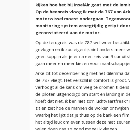
kijken hoe het
bij InselAir
gaat met de inmi
Op de heenreis vloog ik met de 767 van Ar
motorwissel moest ondergaan. Tegenwoord
monitoring system vroegtijdig getipt door 
geconstateerd aan de motor.
Op de terugreis was de 787 wel weer beschikba
gevlogen en ik zou eigenlijk niet anders meer wi
geen koppijn als je er na een reis van 9 uur ui
gaan meer en meer kiezen voor maatschappijen
Arke zit tot december nog met het dilemma dat
de 787 vliegt. Het verschil in comfort is groot
verhoogt al de kans om weg te dromen tijdens 
de piloten uitgenodigd om start en landing in de
hoeft dat niet, ik ben niet zo’n luchtvaartfreak.”
zit en ziet hoe de mannen de wolken ontwijken
waarbij het lijkt dat je thuis op de bank een fil
het altijd leuk om even tussen deze niet zeure
willen doen dan zo goed mogelijk vliegen.