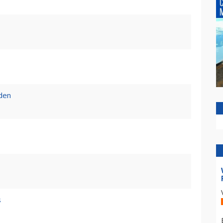
den
s