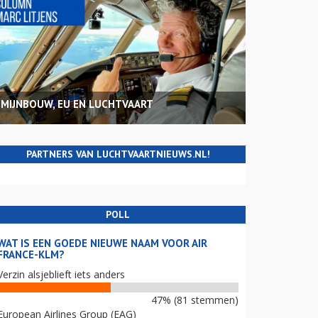
MIJNBOUW, EU EN LUCHTVAART
PARTNERS VAN LUCHTVAARTNIEUWS.NL!
POLL
WAT IS EEN GOEDE NIEUWE NAAM VOOR AIR
FRANCE-KLM?
Verzin alsjeblieft iets anders
47% (81 stemmen)
European Airlines Group (EAG)