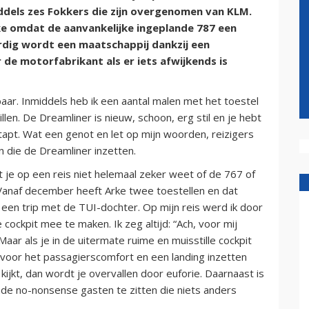
ddels zes Fokkers die zijn overgenomen van KLM.
ke omdat de aanvankelijke ingeplande 787 een
ig wordt een maatschappij dankzij een
de motorfabrikant als er iets afwijkends is
ar. Inmiddels heb ik een aantal malen met het toestel
llen. De Dreamliner is nieuw, schoon, erg stil en je hebt
tstapt. Wat een genot en let op mijn woorden, reizigers
 die de Dreamliner inzetten.
 je op een reis niet helemaal zeker weet of de 767 of
. Vanaf december heeft Arke twee toestellen en dat
een trip met de TUI-dochter. Op mijn reis werd ik door
 cockpit mee te maken. Ik zeg altijd: “Ach, voor mij
 Maar als je in de uitermate ruime en muisstille cockpit
 voor het passagierscomfort en een landing inzetten
m kijkt, dan wordt je overvallen door euforie. Daarnaast is
nde no-nonsense gasten te zitten die niets anders