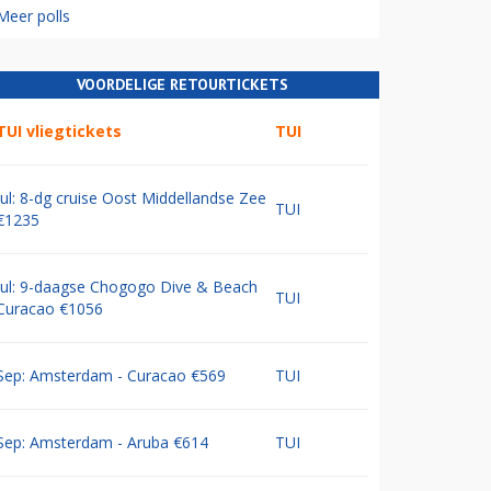
Meer polls
VOORDELIGE RETOURTICKETS
TUI vliegtickets
TUI
Jul: 8-dg cruise Oost Middellandse Zee
TUI
€1235
Jul: 9-daagse Chogogo Dive & Beach
TUI
Curacao €1056
Sep: Amsterdam - Curacao €569
TUI
Sep: Amsterdam - Aruba €614
TUI