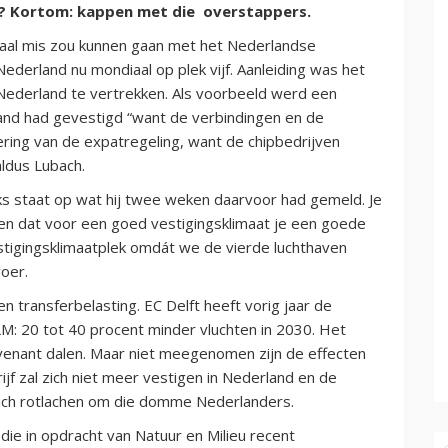
a? Kortom: kappen met die overstappers.
aal mis zou kunnen gaan met het Nederlandse
Nederland nu mondiaal op plek vijf. Aanleiding was het
Nederland te vertrekken. Als voorbeeld werd een
and had gevestigd “want de verbindingen en de
ering van de expatregeling, want de chipbedrijven
ldus Lubach.
ks staat op wat hij twee weken daarvoor had gemeld. Je
pen dat voor een goed vestigingsklimaat je een goede
stigingsklimaatplek omdát we de vierde luchthaven
oer.
 transferbelasting. EC Delft heeft vorig jaar de
M: 20 tot 40 procent minder vluchten in 2030. Het
venant dalen. Maar niet meegenomen zijn de effecten
jf zal zich niet meer vestigen in Nederland en de
 zich rotlachen om die domme Nederlanders.
ie in opdracht van Natuur en Milieu recent