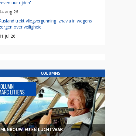
zeven uur rijden'
04 aug 26
Rusland trekt vliegvergunning Izhavia in wegens
zorgen over veiligheid
31 jul 26
COLUMNS
MIJNBOUW, EU EN LUCHTVAART