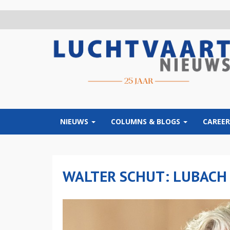
Overslaan
en
naar
de
inhoud
gaan
NIEUWS
COLUMNS & BLOGS
CAREER
WALTER SCHUT: LUBACH