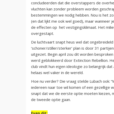
concludeerden dat die overstappers de overhei
vluchten kan zonder probleem worden geschrapt,
bestemmingen we nodig hebben. Nou is het zo 
(en dat lijkt me ook wel goed), maar wanneer j
de effecten op het vestigingsklimaat. Het milieu
overgestapt.
De luchtvaart snapt heus wel dat ongebreideld 
‘schoner/stiller/sterker’ plan is door 31 part
uitgezet. Begin april zou dit worden besprok
werd geblokkeerd door Extinction Rebellion. He
club vindt hun eigen ideologie zo belangrijk d
helaas wel vaker in de wereld.
Hoe nu verder? Die vraag stelde Lubach ook: “W
iedereen naar toe wil komen of een gezellige w
snapt dat we de eerste optie moeten kiezen, maa
de tweede optie gaan.
Even dit: