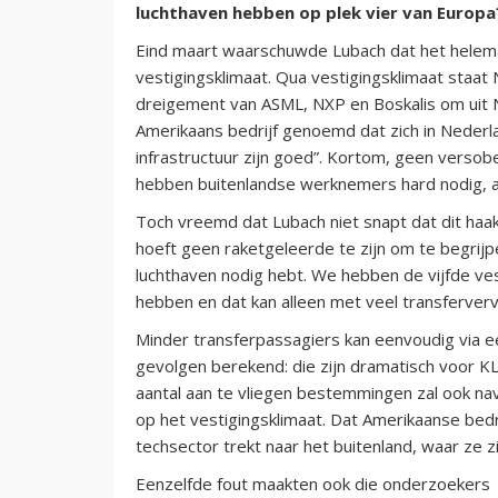
luchthaven hebben op plek vier van Europ
Eind maart waarschuwde Lubach dat het helem
vestigingsklimaat. Qua vestigingsklimaat staat 
dreigement van ASML, NXP en Boskalis om uit 
Amerikaans bedrijf genoemd dat zich in Nederl
infrastructuur zijn goed”. Kortom, geen versob
hebben buitenlandse werknemers hard nodig, a
Toch vreemd dat Lubach niet snapt dat dit haa
hoeft geen raketgeleerde te zijn om te begrij
luchthaven nodig hebt. We hebben de vijfde ve
hebben en dat kan alleen met veel transferverv
Minder transferpassagiers kan eenvoudig via een
gevolgen berekend: die zijn dramatisch voor KL
aantal aan te vliegen bestemmingen zal ook na
op het vestigingsklimaat. Dat Amerikaanse bedri
techsector trekt naar het buitenland, waar ze
Eenzelfde fout maakten ook die onderzoekers d