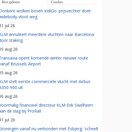
Best gelezen
Crashes
Donkere wolken boven IndiGo: prijsvechter doet
widebody-vloot weg
31 jul 26
KLM annuleert meerdere vluchten naar Barcelona
door staking
05 aug 26
Transavia opent komende winter nieuwe route
vanaf Brussels Airport
05 aug 26
KLM stelt eerste commerciële vlucht met Airbus
A350-900 uit
06 aug 26
Voormalig financieel directeur KLM Erik Swelheim
aan de slag bij ProRail
31 jul 26
Groningen vanaf nu verbonden met Esbjerg: 'scheelt