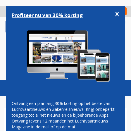
Overslaan
en
x
Digitaal Magazine
Registreer
Check in
naar
Profiteer nu van 30% korting
de
inhoud
gaan
Magazine
Podcasts
Vacatures
Toggl
naviga
Ontvang een jaar lang 30% korting op het beste van
Luchtvaartnieuws en Zakenreisnieuws. Krijg onbeperkt
toegang tot al het nieuws en de bijbehorende Apps.
HOLLE BOLLE GIJS
Ontvang tevens 12 maanden het Luchtvaartnieuws
Magazine in de mail of op de mat.