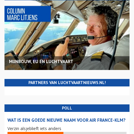
MIJNBOUW, EU EN LUCHTVAART
PARTNERS VAN LUCHTVAARTNIEUWS.NL!
POLL
WAT IS EEN GOEDE NIEUWE NAAM VOOR AIR FRANCE-KLM?
Verzin alsjeblieft iets anders