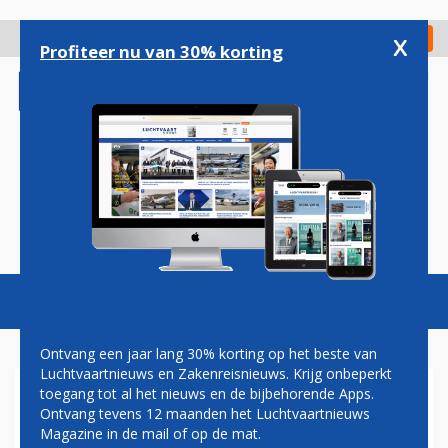
Overslaan
en
x
Digitaal Magazine
Registreer
Check in
naar
Profiteer nu van 30% korting
de
inhoud
gaan
Magazine
Podcasts
Vacatures
Toggl
naviga
Ontvang een jaar lang 30% korting op het beste van
Luchtvaartnieuws en Zakenreisnieuws. Krijg onbeperkt
toegang tot al het nieuws en de bijbehorende Apps.
ER GAAT NIETS BOVEN EEN
Ontvang tevens 12 maanden het Luchtvaartnieuws
BEETJE GELUIDSOVERLAST
Magazine in de mail of op de mat.