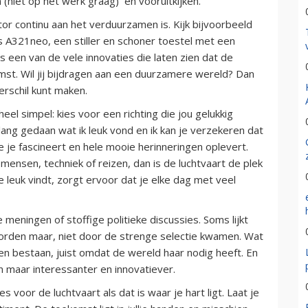
niet op het werk graag) en vooruitkijken.
or continu aan het verduurzamen is. Kijk bijvoorbeeld
 A321neo, een stiller en schoner toestel met een
s een van de vele innovaties die laten zien dat de
mst. Wil jij bijdragen aan een duurzamere wereld? Dan
verschil kunt maken.
heel simpel: kies voor een richting die jou gelukkig
 lang gedaan wat ik leuk vond en ik kan je verzekeren dat
e je fascineert en hele mooie herinneringen oplevert.
, mensen, techniek of reizen, dan is de luchtvaart de plek
e leuk vindt, zorgt ervoor dat je elke dag met veel
 meningen of stoffige politieke discussies. Soms lijkt
n worden maar, niet door de strenge selectie kwamen. Wat
ven bestaan, juist omdat de wereld haar nodig heeft. En
 maar interessanter en innovatiever.
s voor de luchtvaart als dat is waar je hart ligt. Laat je