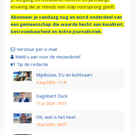
ervaring die je steeds een stap voorsprong geeft.
Abonneer je vandaag nog en word onderdeel van
een gemeenschap die waarde hecht aan kwaliteit,
betrouwbaarheid en échte journalistiek.
Verstuur per e-mail
Meld u aan voor de nieuwsbrief
Tip de redactie
Mijnbouw, EU en luchtvaart
4 aug 2026 - 11:41
Dagobert Duck
17 jul 2026 - 09:37
Oh, wat is het heet
14 jul 2026 - 08:37