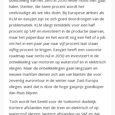
doelstelling van net zero in 2050 never-nooit-niet gaat
halen. Sterker, die twee procent wordt het
veelvoudige als we niks doen. Bij Europese airlines als
KLM en easyJet zijn ze zich goed doordrongen van de
problematiek. KLM vliegt inmiddels voor een half
procent op SAF en investeert in de productie daarvan,
maar het peperduur en het wordt nog een hell of a job
om het in een paar jaar naar vijf procent laat staan
vijftig procent te krijgen. EasyJet heeft een concrete
roadmap naar netto nul in 2050 en investeert in de
ontwikkeling van motoren op waterstof en in elektrisch
vliegen. Maar de ontwikkelingen gaan langzaam en
nieuwe markten dienen zich aan van klanten die voor
zeventig euroretour in de winter naar Zuid-Europa
vliegen, want dat is door de hoge gasprijs goedkoper
dan thuis blijven.
Toch wordt het beeld voor de toekomst duidelijk.
Kortere afstanden met de trein en elektrisch of op
waterstof vliegen, langere afstanden op SAF en dat