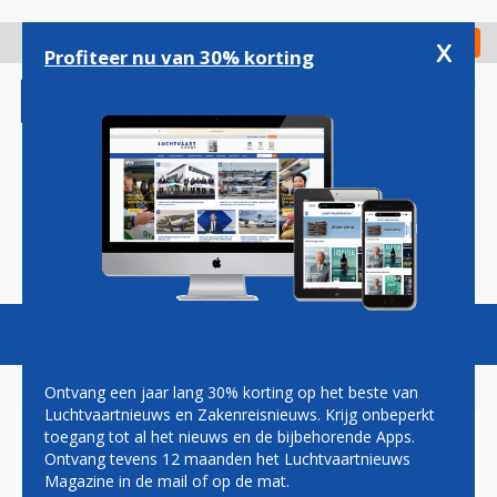
Overslaan
en
x
Digitaal Magazine
Registreer
Check in
naar
Profiteer nu van 30% korting
de
inhoud
gaan
Magazine
Podcasts
Vacatures
Toggl
naviga
Ontvang een jaar lang 30% korting op het beste van
Luchtvaartnieuws en Zakenreisnieuws. Krijg onbeperkt
toegang tot al het nieuws en de bijbehorende Apps.
WALTER SCHUT:
Ontvang tevens 12 maanden het Luchtvaartnieuws
LUCHTKASTEEL
Magazine in de mail of op de mat.