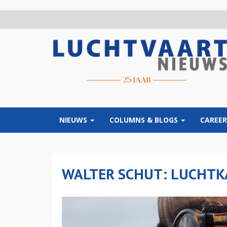
Overslaan
en
naar
de
inhoud
gaan
NIEUWS
COLUMNS & BLOGS
CAREER
WALTER SCHUT: LUCHTK