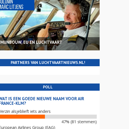
MIJNBOUW, EU EN LUCHTVAART
PARTNERS VAN LUCHTVAARTNIEUWS.NL!
POLL
WAT IS EEN GOEDE NIEUWE NAAM VOOR AIR
FRANCE-KLM?
Verzin alsjeblieft iets anders
47% (81 stemmen)
European Airlines Group (EAG)