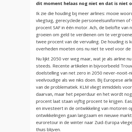
dit moment helaas nog niet en dat is niet 
Ik zie die houding bij meer airlines: mooie woo
vliegtuig, gerecyclede personeelsuniformen of 
procent SAF in één motor. Ach, de belofte van
groeien om geld te verdienen om te vergroenen
twee procent van de vervuiling. De houding is
overheden moeten ons nu niet te veel voor de
Nu lijkt 2050 ver weg maar, wat je als airline nu
steeds. Recente artikelen in bijvoorbeeld Tro
doelstelling van net zero in 2050 never-nooit-n
veelvoudige als we niks doen. Bij Europese air
van de problematiek. KLM vliegt inmiddels voor
daarvan, maar het peperduur en het wordt nog ee
procent laat staan vijftig procent te krijgen. 
en investeert in de ontwikkeling van motoren op
ontwikkelingen gaan langzaam en nieuwe markte
euroretour in de winter naar Zuid-Europa vlieg
thuis blijven.