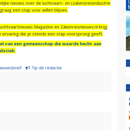
ijke nieuws over de luchtvaart- en (zaken)reisindustrie
raag een stap voor willen blijven.
Luchtvaartnieuws Magazine en Zakenreisnieuws.nl krijg
e ervaring die je steeds een stap voorsprong geeft.
el van een gemeenschap die waarde hecht aan
listiek.
nieuwsbrief
Tip de redactie