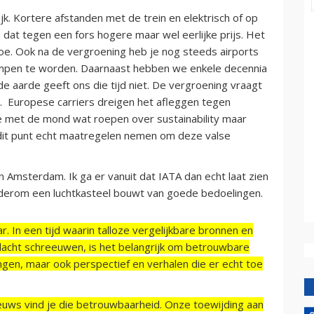
k. Kortere afstanden met de trein en elektrisch of op
 dat tegen een fors hogere maar wel eerlijke prijs. Het
oe. Ook na de vergroening heb je nog steeds airports
krompen te worden. Daarnaast hebben we enkele decennia
 aarde geeft ons die tijd niet. De vergroening vraagt
niet. Europese carriers dreigen het afleggen tegen
e met de mond wat roepen over sustainability maar
 dit punt echt maatregelen nemen om deze valse
 Amsterdam. Ik ga er vanuit dat IATA dan echt laat zien
ederom een luchtkasteel bouwt van goede bedoelingen.
r. In een tijd waarin talloze vergelijkbare bronnen en
acht schreeuwen, is het belangrijk om betrouwbare
ngen, maar ook perspectief en verhalen die er echt toe
ieuws vind je die betrouwbaarheid. Onze toewijding aan