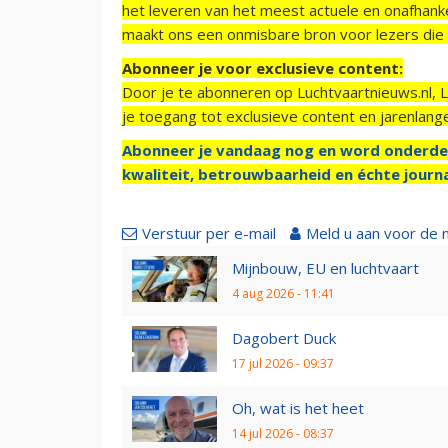
het leveren van het meest actuele en onafhankel
maakt ons een onmisbare bron voor lezers die g
Abonneer je voor exclusieve content:
Door je te abonneren op Luchtvaartnieuws.nl, 
je toegang tot exclusieve content en jarenlang
Abonneer je vandaag nog en word onderde
kwaliteit, betrouwbaarheid en échte journa
Verstuur per e-mail
Meld u aan voor de 
Mijnbouw, EU en luchtvaart
4 aug 2026 - 11:41
Dagobert Duck
17 jul 2026 - 09:37
Oh, wat is het heet
14 jul 2026 - 08:37