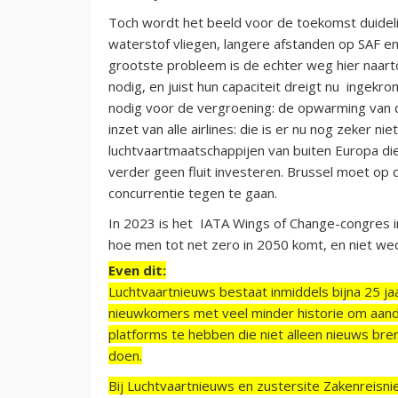
Toch wordt het beeld voor de toekomst duidelij
waterstof vliegen, langere afstanden op SAF en
grootste probleem is de echter weg hier naart
nodig, en juist hun capaciteit dreigt nu inge
nodig voor de vergroening: de opwarming van de
inzet van alle airlines: die is er nu nog zeker 
luchtvaartmaatschappijen van buiten Europa di
verder geen fluit investeren. Brussel moet op
concurrentie tegen te gaan.
In 2023 is het IATA Wings of Change-congres in
hoe men tot net zero in 2050 komt, en niet w
Even dit:
Luchtvaartnieuws bestaat inmiddels bijna 25 jaa
nieuwkomers met veel minder historie om aand
platforms te hebben die niet alleen nieuws bre
doen.
Bij Luchtvaartnieuws en zustersite Zakenreisn