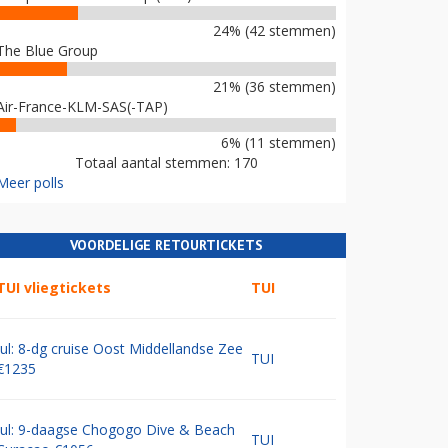
24% (42 stemmen)
The Blue Group
21% (36 stemmen)
Air-France-KLM-SAS(-TAP)
6% (11 stemmen)
Totaal aantal stemmen: 170
Meer polls
VOORDELIGE RETOURTICKETS
TUI vliegtickets
TUI
Jul: 8-dg cruise Oost Middellandse Zee
TUI
€1235
Jul: 9-daagse Chogogo Dive & Beach
TUI