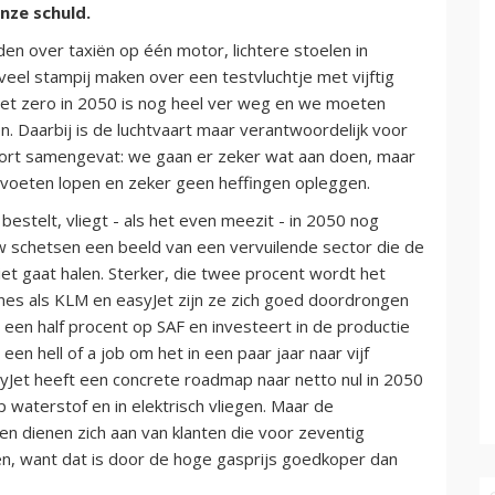
onze schuld.
rden over taxiën op één motor, lichtere stoelen in
veel stampij maken over een testvluchtje met vijftig
 net zero in 2050 is nog heel ver weg en we moeten
. Daarbij is de luchtvaart maar verantwoordelijk voor
 kort samengevat: we gaan er zeker wat aan doen, maar
 voeten lopen en zeker geen heffingen opleggen.
 bestelt, vliegt - als het even meezit - in 2050 nog
uw schetsen een beeld van een vervuilende sector die de
iet gaat halen. Sterker, die twee procent wordt het
lines als KLM en easyJet zijn ze zich goed doordrongen
 een half procent op SAF en investeert in de productie
n hell of a job om het in een paar jaar naar vijf
EasyJet heeft een concrete roadmap naar netto nul in 2050
 waterstof en in elektrisch vliegen. Maar de
n dienen zich aan van klanten die voor zeventig
en, want dat is door de hoge gasprijs goedkoper dan