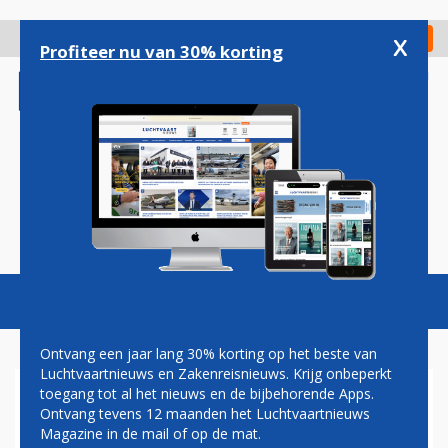
Overslaan
en
x
Digitaal Magazine
Registreer
Check in
naar
Profiteer nu van 30% korting
de
inhoud
gaan
Magazine
Podcasts
Vacatures
Toggl
naviga
Ontvang een jaar lang 30% korting op het beste van
Luchtvaartnieuws en Zakenreisnieuws. Krijg onbeperkt
toegang tot al het nieuws en de bijbehorende Apps.
AIRBUS: NU ZES ORDERS
Ontvang tevens 12 maanden het Luchtvaartnieuws
VOOR NEO-ZAKENJET
Magazine in de mail of op de mat.