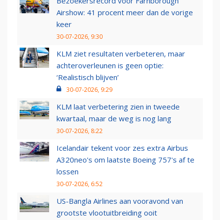
Bezoekersrecord voor Farnborough
Airshow: 41 procent meer dan de vorige
keer
30-07-2026, 9:30
KLM ziet resultaten verbeteren, maar
achteroverleunen is geen optie:
‘Realistisch blijven’
30-07-2026, 9:29
KLM laat verbetering zien in tweede
kwartaal, maar de weg is nog lang
30-07-2026, 8:22
Icelandair tekent voor zes extra Airbus
A320neo's om laatste Boeing 757's af te
lossen
30-07-2026, 6:52
US-Bangla Airlines aan vooravond van
grootste vlootuitbreiding ooit