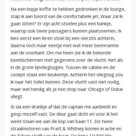
Na een kopje koffie te hebben gedronken in de lounge,
stap ik aan boord van de comfortabele jet. Waar zal ik
gaan zitten? Er zijn acht stoelen plus een bankje,
waarop ook twee passagiers kunnen plaatsnemen. Ik
kies eerst een leren stoel bij een vierzits achterin,
daarna toch maar eentje met wat meer beenruimte
aan de voorkant. Om me heen zie ik de bekende
beeldschermen met gegevens over de vlucht. Net als
in de grote lijnvliegtuigen. Tussen de cabine en de
cockpit staat een keukentje. Achterin het vliegtuig zou
ik naar het toilet kunnen. Deze vlucht vast niet nodig,
maar wel handig als je non stop naar Chicago of Dubai
vliegt.
Ik sla een drankje af dat de captain me aanbiedt en
gesp mezelf vast. De deur gaat dicht en voor ik het
weet staan we aan de kop van baan 11. De twee
straalmotoren van Pratt & Whitney komen in actie en
de Falcon stuift van de baan. De bijna 10.000 kilo