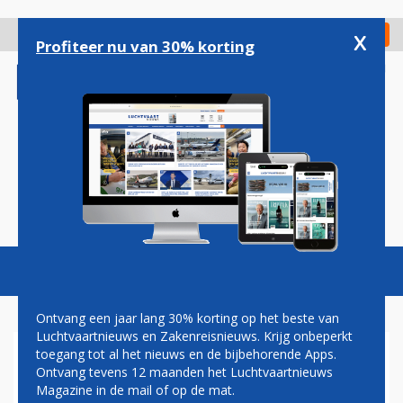
Overslaan
en
x
Digitaal Magazine
Registreer
Check in
naar
Profiteer nu van 30% korting
de
inhoud
gaan
Magazine
Podcasts
Vacatures
Toggl
naviga
Ontvang een jaar lang 30% korting op het beste van
Luchtvaartnieuws en Zakenreisnieuws. Krijg onbeperkt
toegang tot al het nieuws en de bijbehorende Apps.
HOPPEN MET EEN FALCON
Ontvang tevens 12 maanden het Luchtvaartnieuws
2000LX-ZAKENJET
Magazine in de mail of op de mat.