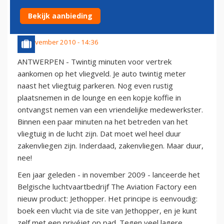
(FOTOVERSLAG)
Bekijk aanbieding
16 november 2010 - 14:36
ANTWERPEN - Twintig minuten voor vertrek
aankomen op het vliegveld. Je auto twintig meter
naast het vliegtuig parkeren. Nog even rustig
plaatsnemen in de lounge en een kopje koffie in
ontvangst nemen van een vriendelijke medewerkster.
Binnen een paar minuten na het betreden van het
vliegtuig in de lucht zijn. Dat moet wel heel duur
zakenvliegen zijn. Inderdaad, zakenvliegen. Maar duur,
nee!
Een jaar geleden - in november 2009 - lanceerde het
Belgische luchtvaartbedrijf The Aviation Factory een
nieuw product: Jethopper. Het principe is eenvoudig:
boek een vlucht via de site van Jethopper, en je kunt
zelf met een privéjet op pad. Tegen veel lagere