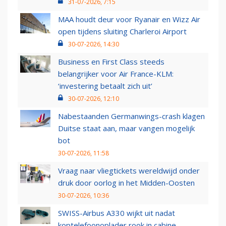
31-07-2026, 7:15
MAA houdt deur voor Ryanair en Wizz Air
open tijdens sluiting Charleroi Airport
30-07-2026, 14:30
Business en First Class steeds
belangrijker voor Air France-KLM:
‘investering betaalt zich uit’
30-07-2026, 12:10
Nabestaanden Germanwings-crash klagen
Duitse staat aan, maar vangen mogelijk
bot
30-07-2026, 11:58
Vraag naar vliegtickets wereldwijd onder
druk door oorlog in het Midden-Oosten
30-07-2026, 10:36
SWISS-Airbus A330 wijkt uit nadat
koptelefoonoplader rook in cabine