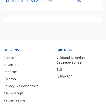
Jul: Rotterdam - Antwerpen €21
NS
OVER ONS
PARTNERS
Contact
Vakbond Nederlands
Cabinepersoneel
Adverteren
TUI
Redactie
NEWHEAP
Colofon
Privacy & Cookiebeleid
Nieuwsscript
Partnernieuws