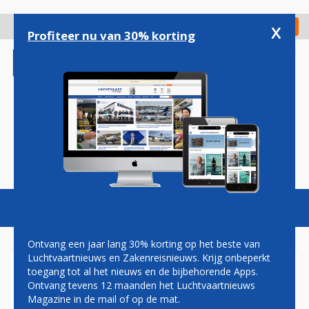
Overslaan
en
x
Digitaal Magazine
Registreer
Check in
naar
Profiteer nu van 30% korting
de
inhoud
gaan
Magazine
Podcasts
Vacatures
Toggl
naviga
Ontvang een jaar lang 30% korting op het beste van
Luchtvaartnieuws en Zakenreisnieuws. Krijg onbeperkt
toegang tot al het nieuws en de bijbehorende Apps.
VLIEGTUIG CRASHT OP
Ontvang tevens 12 maanden het Luchtvaartnieuws
SNELWEG: VIJF DODEN
Magazine in de mail of op de mat.