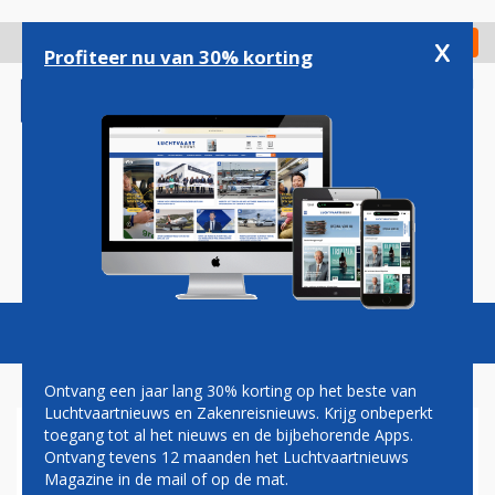
Overslaan
en
x
Digitaal Magazine
Registreer
Check in
naar
Profiteer nu van 30% korting
de
inhoud
gaan
Magazine
Podcasts
Vacatures
Toggl
naviga
Ontvang een jaar lang 30% korting op het beste van
Luchtvaartnieuws en Zakenreisnieuws. Krijg onbeperkt
toegang tot al het nieuws en de bijbehorende Apps.
JANNIGJE VALKENBURG
Ontvang tevens 12 maanden het Luchtvaartnieuws
ADJUNCT-HOOFDREDACTEUR
Magazine in de mail of op de mat.