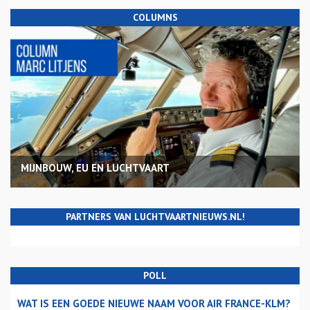
COLUMNS
MIJNBOUW, EU EN LUCHTVAART
PARTNERS VAN LUCHTVAARTNIEUWS.NL!
POLL
WAT IS EEN GOEDE NIEUWE NAAM VOOR AIR FRANCE-KLM?