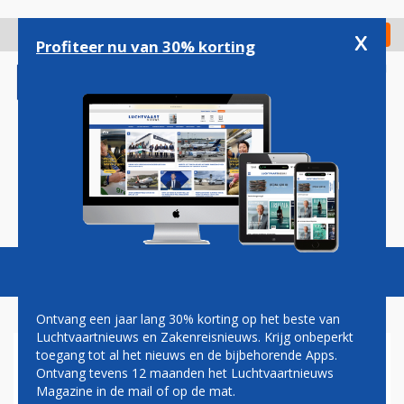
Overslaan
en
x
Digitaal Magazine
Registreer
Check in
naar
Profiteer nu van 30% korting
de
inhoud
gaan
Magazine
Podcasts
Vacatures
Toggl
naviga
Ontvang een jaar lang 30% korting op het beste van
Luchtvaartnieuws en Zakenreisnieuws. Krijg onbeperkt
toegang tot al het nieuws en de bijbehorende Apps.
SONDE GALILEO VERNOEMD
Ontvang tevens 12 maanden het Luchtvaartnieuws
NAAR NEDERLANDSE JONGEN
Magazine in de mail of op de mat.