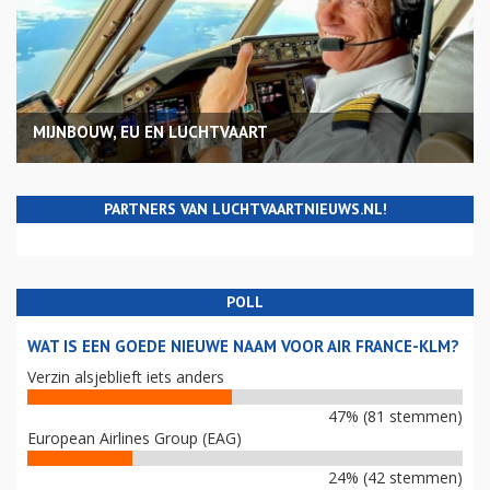
MIJNBOUW, EU EN LUCHTVAART
PARTNERS VAN LUCHTVAARTNIEUWS.NL!
POLL
WAT IS EEN GOEDE NIEUWE NAAM VOOR AIR FRANCE-KLM?
Verzin alsjeblieft iets anders
47% (81 stemmen)
European Airlines Group (EAG)
24% (42 stemmen)