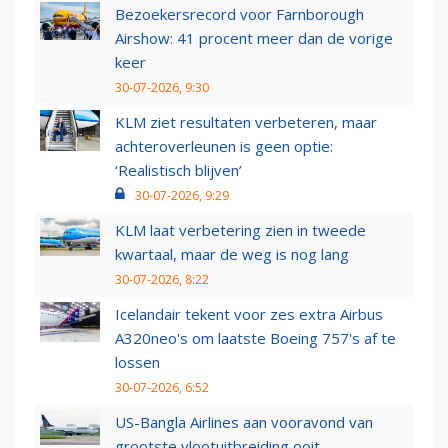
Bezoekersrecord voor Farnborough
Airshow: 41 procent meer dan de vorige
keer
30-07-2026, 9:30
KLM ziet resultaten verbeteren, maar
achteroverleunen is geen optie:
‘Realistisch blijven’
30-07-2026, 9:29
KLM laat verbetering zien in tweede
kwartaal, maar de weg is nog lang
30-07-2026, 8:22
Icelandair tekent voor zes extra Airbus
A320neo's om laatste Boeing 757's af te
lossen
30-07-2026, 6:52
US-Bangla Airlines aan vooravond van
grootste vlootuitbreiding ooit