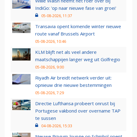
Willie Walsh neemt het roer over bij
IndiGo: 'op naar nieuwe fase van groei'
05-08-2026, 11:37
Transavia opent komende winter nieuwe
route vanaf Brussels Airport
05-08-2026, 10:46
KLM blijft net als veel andere
maatschappijen langer weg uit Golfregio
05-08-2026, 9:00
Riyadh Air breidt netwerk verder uit:
opnieuw drie nieuwe bestemmingen
05-08-2026, 7:29
Directie Lufthansa probeert onrust bij
Portugese vakbond over overname TAP
te sussen
04-08-2026, 15:33
Nieuwe Privium-lounge op Schiphol opent