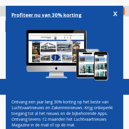
Overslaan
en
x
Digitaal Magazine
Registreer
Check in
naar
Profiteer nu van 30% korting
de
inhoud
gaan
Magazine
Podcasts
Vacatures
Toggl
naviga
Ontvang een jaar lang 30% korting op het beste van
Luchtvaartnieuws en Zakenreisnieuws. Krijg onbeperkt
toegang tot al het nieuws en de bijbehorende Apps.
VIRGIN GALACTIC ONTHULT
Ontvang tevens 12 maanden het Luchtvaartnieuws
INTERIEUR VAN
Magazine in de mail of op de mat.