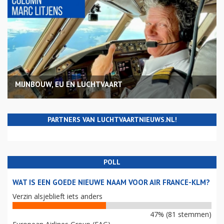
MIJNBOUW, EU EN LUCHTVAART
PARTNERS VAN LUCHTVAARTNIEUWS.NL!
POLL
WAT IS EEN GOEDE NIEUWE NAAM VOOR AIR FRANCE-KLM?
Verzin alsjeblieft iets anders
47% (81 stemmen)