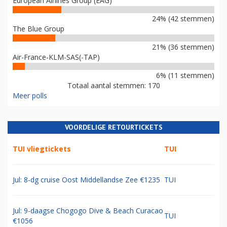
European Airlines Group (EAG)
24% (42 stemmen)
The Blue Group
21% (36 stemmen)
Air-France-KLM-SAS(-TAP)
6% (11 stemmen)
Totaal aantal stemmen: 170
Meer polls
VOORDELIGE RETOURTICKETS
TUI vliegtickets
TUI
Jul: 8-dg cruise Oost Middellandse Zee €1235
TUI
Jul: 9-daagse Chogogo Dive & Beach Curacao
TUI
€1056