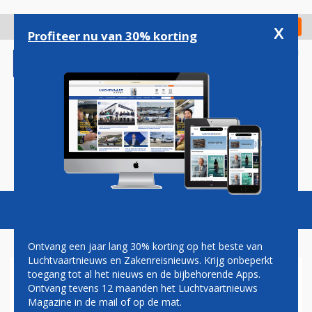
Overslaan
en
x
Digitaal Magazine
Registreer
Check in
naar
Profiteer nu van 30% korting
de
inhoud
gaan
Magazine
Podcasts
Vacatures
Toggl
naviga
Ontvang een jaar lang 30% korting op het beste van
Luchtvaartnieuws en Zakenreisnieuws. Krijg onbeperkt
toegang tot al het nieuws en de bijbehorende Apps.
VIRGIN GALACTIC ONTHULT
Ontvang tevens 12 maanden het Luchtvaartnieuws
INTERIEUR VAN
Magazine in de mail of op de mat.