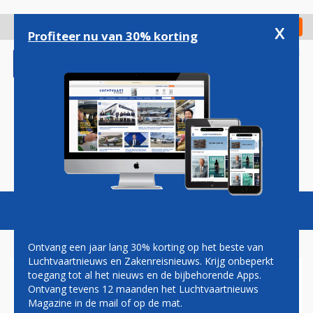
Overslaan
en
x
Digitaal Magazine
Registreer
Check in
naar
Profiteer nu van 30% korting
de
inhoud
gaan
Magazine
Podcasts
Vacatures
Toggl
naviga
Ontvang een jaar lang 30% korting op het beste van
Luchtvaartnieuws en Zakenreisnieuws. Krijg onbeperkt
toegang tot al het nieuws en de bijbehorende Apps.
BELGIË VERSTERKT
Ontvang tevens 12 maanden het Luchtvaartnieuws
LUCHTBEWAKINGSCENTRUM
Magazine in de mail of op de mat.