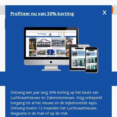
Overslaan
en
x
Digitaal Magazine
Registreer
Check in
naar
Profiteer nu van 30% korting
de
inhoud
gaan
Magazine
Podcasts
Vacatures
Toggl
naviga
Ontvang een jaar lang 30% korting op het beste van
Luchtvaartnieuws en Zakenreisnieuws. Krijg onbeperkt
toegang tot al het nieuws en de bijbehorende Apps.
BOEING: KOMENDE TIEN JAAR
Ontvang tevens 12 maanden het Luchtvaartnieuws
MINDER NIEUWE
Magazine in de mail of op de mat.