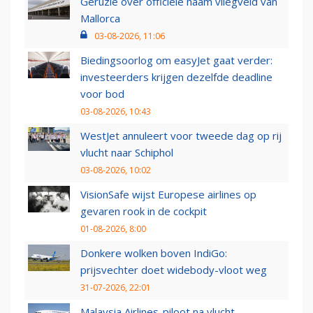
Geruzie over officiële naam vliegveld van
Mallorca
03-08-2026, 11:06
Biedingsoorlog om easyJet gaat verder:
investeerders krijgen dezelfde deadline
voor bod
03-08-2026, 10:43
WestJet annuleert voor tweede dag op rij
vlucht naar Schiphol
03-08-2026, 10:02
VisionSafe wijst Europese airlines op
gevaren rook in de cockpit
01-08-2026, 8:00
Donkere wolken boven IndiGo:
prijsvechter doet widebody-vloot weg
31-07-2026, 22:01
Malaysia Airlines-piloot na vlucht