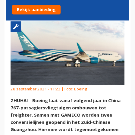
VRACHTVLIEGTUIG
Bekijk aanbieding
28 september 2021 - 11:22 | Foto: Boeing
ZHUHAI - Boeing laat vanaf volgend jaar in China
767-passagiersvliegtuigen ombouwen tot
freighter. Samen met GAMECO worden twee
conversielijnen geopend in het Zuid-Chinese
Guangzhou. Hiermee wordt tegemoetgekomen