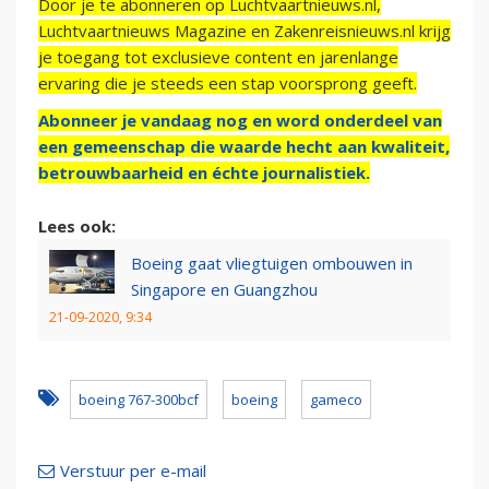
Door je te abonneren op Luchtvaartnieuws.nl,
Luchtvaartnieuws Magazine en Zakenreisnieuws.nl krijg
je toegang tot exclusieve content en jarenlange
ervaring die je steeds een stap voorsprong geeft.
Abonneer je vandaag nog en word onderdeel van
een gemeenschap die waarde hecht aan kwaliteit,
betrouwbaarheid en échte journalistiek.
Lees ook:
Boeing gaat vliegtuigen ombouwen in
Singapore en Guangzhou
21-09-2020, 9:34
boeing 767-300bcf
boeing
gameco
Verstuur per e-mail