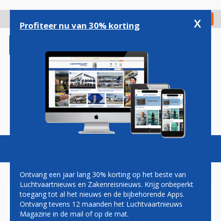
Overslaan
en
x
Digitaal Magazine
Registreer
Check in
naar
Profiteer nu van 30% korting
de
inhoud
gaan
Magazine
Podcasts
Vacatures
Toggl
naviga
Ontvang een jaar lang 30% korting op het beste van
Luchtvaartnieuws en Zakenreisnieuws. Krijg onbeperkt
toegang tot al het nieuws en de bijbehorende Apps.
BOEING LAAT 767'S IN CHINA
Ontvang tevens 12 maanden het Luchtvaartnieuws
OMBOUWEN TOT
Magazine in de mail of op de mat.