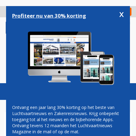
Overslaan
en
x
Digitaal Magazine
Registreer
Check in
naar
Profiteer nu van 30% korting
de
inhoud
gaan
Magazine
Podcasts
Vacatures
Toggl
naviga
Ontvang een jaar lang 30% korting op het beste van
Luchtvaartnieuws en Zakenreisnieuws. Krijg onbeperkt
toegang tot al het nieuws en de bijbehorende Apps.
BOUW NIEUW HOTEL IN
Ontvang tevens 12 maanden het Luchtvaartnieuws
PARAMARIBO GESTART
Magazine in de mail of op de mat.