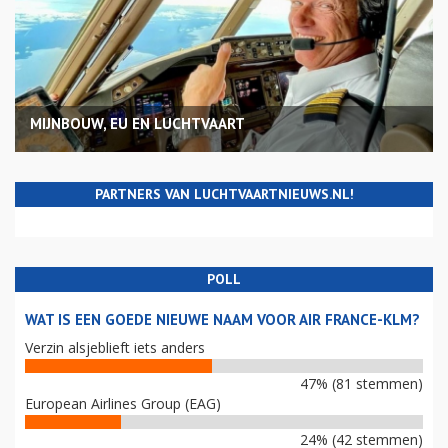
MIJNBOUW, EU EN LUCHTVAART
PARTNERS VAN LUCHTVAARTNIEUWS.NL!
POLL
WAT IS EEN GOEDE NIEUWE NAAM VOOR AIR FRANCE-KLM?
Verzin alsjeblieft iets anders
47% (81 stemmen)
European Airlines Group (EAG)
24% (42 stemmen)