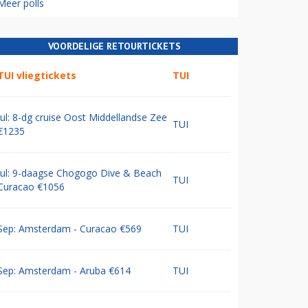
Meer polls
VOORDELIGE RETOURTICKETS
TUI vliegtickets
TUI
Jul: 8-dg cruise Oost Middellandse Zee
TUI
€1235
Jul: 9-daagse Chogogo Dive & Beach
TUI
Curacao €1056
Sep: Amsterdam - Curacao €569
TUI
Sep: Amsterdam - Aruba €614
TUI