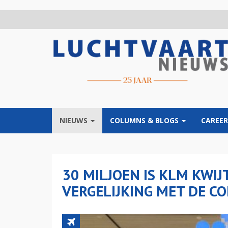
Overslaan
en
naar
de
inhoud
gaan
NIEUWS
COLUMNS & BLOGS
CAREER
30 MILJOEN IS KLM KWIJ
VERGELIJKING MET DE C