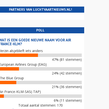
PARTNERS VAN LUCHTVAARTNIEUWS.NL!
POLL
WAT IS EEN GOEDE NIEUWE NAAM VOOR AIR
FRANCE-KLM?
Verzin alsjeblieft iets anders
47% (81 stemmen)
European Airlines Group (EAG)
24% (42 stemmen)
The Blue Group
21% (36 stemmen)
Air-France-KLM-SAS(-TAP)
6% (11 stemmen)
Totaal aantal stemmen: 170