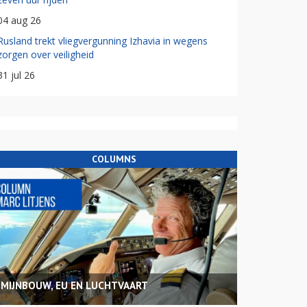
04 aug 26
Rusland trekt vliegvergunning Izhavia in wegens
zorgen over veiligheid
31 jul 26
COLUMNS
MIJNBOUW, EU EN LUCHTVAART