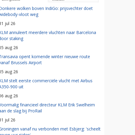
Donkere wolken boven IndiGo: prijsvechter doet
widebody-vloot weg
31 jul 26
KLM annuleert meerdere vluchten naar Barcelona
door staking
05 aug 26
Transavia opent komende winter nieuwe route
vanaf Brussels Airport
05 aug 26
KLM stelt eerste commerciële vlucht met Airbus
A350-900 uit
06 aug 26
Voormalig financieel directeur KLM Erik Swelheim
aan de slag bij ProRail
31 jul 26
Groningen vanaf nu verbonden met Esbjerg: 'scheelt
zeven uur rijden'