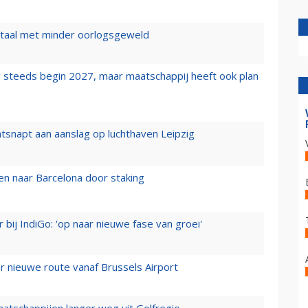
wartaal met minder oorlogsgeweld
 steeds begin 2027, maar maatschappij heeft ook plan
tsnapt aan aanslag op luchthaven Leipzig
n naar Barcelona door staking
 bij IndiGo: 'op naar nieuwe fase van groei'
 nieuwe route vanaf Brussels Airport
aatschappijen langer weg uit Golfregio