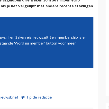
e afgelopen drie weken zo'n 30 miljoen euro
 als je het vergelijkt met andere recente stakingen
ws.nl en Zakenreisnieuws.nl? Een membership is er
erstaande 'Word nu member' button voor meer
nieuwsbrief
Tip de redactie