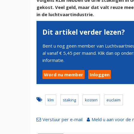
Volgens KLM hebben de drie stakingen in d
gekost. Veel geld, maar dat valt reuze mee
in de luchtvaartindustrie.
Dit artikel verder lezen?
Bent u nog geen member van Luchtvaartnieu
al vanaf € 5,45 per maand. Klik dan op ond
informatie.
Word nu member
Inloggen
klm
staking
kosten
euclaim
Verstuur per e-mail
Meld u aan voor de 