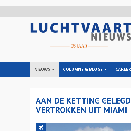
Overslaan
en
naar
de
inhoud
gaan
NIEUWS
COLUMNS & BLOGS
CAREER
AAN DE KETTING GELEGD
VERTROKKEN UIT MIAMI