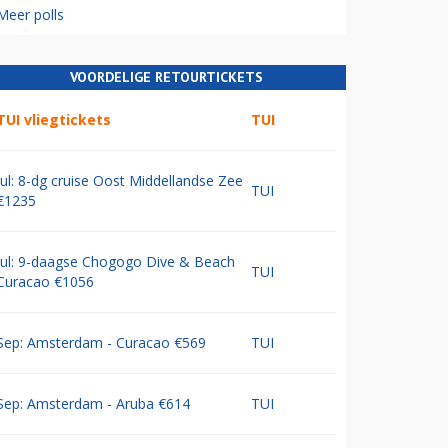
Meer polls
VOORDELIGE RETOURTICKETS
TUI vliegtickets
TUI
Jul: 8-dg cruise Oost Middellandse Zee
TUI
€1235
Jul: 9-daagse Chogogo Dive & Beach
TUI
Curacao €1056
Sep: Amsterdam - Curacao €569
TUI
Sep: Amsterdam - Aruba €614
TUI