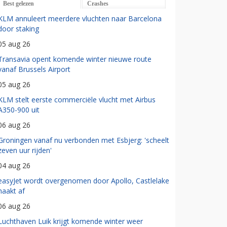
Best gelezen
Crashes
KLM annuleert meerdere vluchten naar Barcelona
door staking
05 aug 26
Transavia opent komende winter nieuwe route
vanaf Brussels Airport
05 aug 26
KLM stelt eerste commerciële vlucht met Airbus
A350-900 uit
06 aug 26
Groningen vanaf nu verbonden met Esbjerg: 'scheelt
zeven uur rijden'
04 aug 26
easyJet wordt overgenomen door Apollo, Castlelake
haakt af
06 aug 26
Luchthaven Luik krijgt komende winter weer