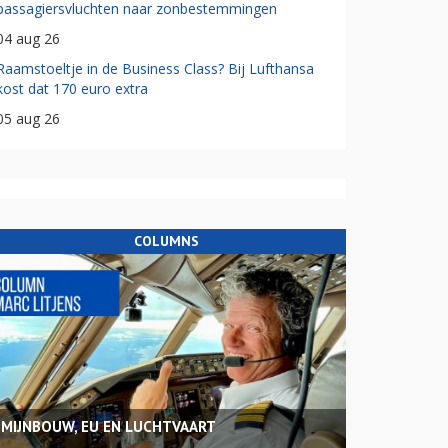
passagiersvluchten naar zonbestemmingen
04 aug 26
Raamstoeltje in de Business Class? Bij Lufthansa
kost dat 170 euro extra
05 aug 26
COLUMNS
MIJNBOUW, EU EN LUCHTVAART