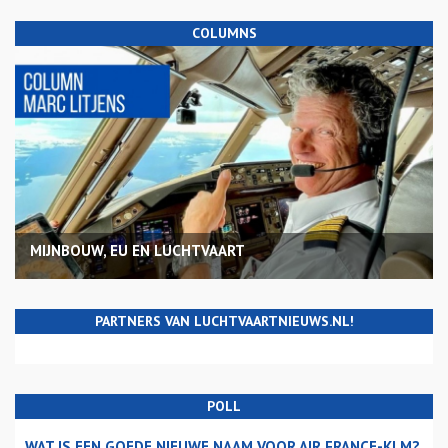
COLUMNS
MIJNBOUW, EU EN LUCHTVAART
PARTNERS VAN LUCHTVAARTNIEUWS.NL!
POLL
WAT IS EEN GOEDE NIEUWE NAAM VOOR AIR FRANCE-KLM?