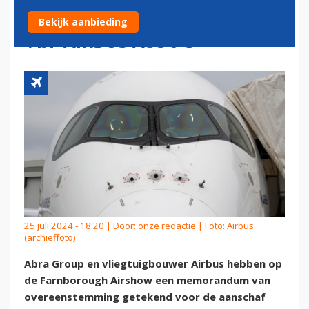
OVEREENSTEMMING VOOR
Bekijk aanbieding
VIJF AIRBUS A350'S
25 juli 2024 - 18:20 | Door:
onze redactie
| Foto: Airbus
(archieffoto)
Abra Group en vliegtuigbouwer Airbus hebben op
de Farnborough Airshow een memorandum van
overeenstemming getekend voor de aanschaf