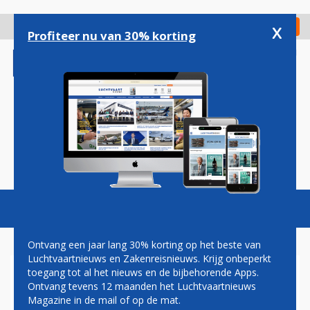
Overslaan
en
x
Digitaal Magazine
Registreer
Check in
naar
Profiteer nu van 30% korting
de
inhoud
gaan
Magazine
Podcasts
Vacatures
Toggl
naviga
Ontvang een jaar lang 30% korting op het beste van
Luchtvaartnieuws en Zakenreisnieuws. Krijg onbeperkt
toegang tot al het nieuws en de bijbehorende Apps.
ABRA GROUP TEKENT
Ontvang tevens 12 maanden het Luchtvaartnieuws
MEMORANDUM VAN
Magazine in de mail of op de mat.