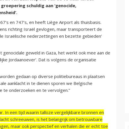
 groepering schuldig aan ‘genocide,
nsheid’.
67’s en 747’s, en heeft Liège Airport als thuisbasis.
ns richting Israël gevlogen, maar transporteert de
gale Israëlische nederzettingen en bezette gebieden’
het genocidale geweld in Gaza, het werkt ook mee aan de
ijke Jordaanoever’. Dat is volgens de organisatie
 worden gedaan op diverse politiebureaus in plaatsen
ale aanklacht in te dienen sporen we Belgische
e te onderzoeken en te vervolgen.”
r. In een tijd waarin talloze vergelijkbare bronnen en
acht schreeuwen, is het belangrijk om betrouwbare
ngen, maar ook perspectief en verhalen die er echt toe