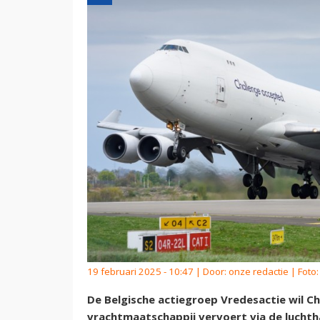
19 februari 2025 - 10:47 | Door:
onze redactie
| Foto
De Belgische actiegroep Vredesactie wil Cha
vrachtmaatschappij vervoert via de luchtha