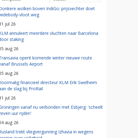
Donkere wolken boven IndiGo: prijsvechter doet
widebody-vloot weg
31 jul 26
KLM annuleert meerdere vluchten naar Barcelona
door staking
05 aug 26
Transavia opent komende winter nieuwe route
vanaf Brussels Airport
05 aug 26
Voormalig financieel directeur KLM Erik Swelheim
aan de slag bij ProRail
31 jul 26
Groningen vanaf nu verbonden met Esbjerg: 'scheelt
zeven uur rijden'
04 aug 26
Rusland trekt vliegvergunning Izhavia in wegens
zorgen over veiligheid