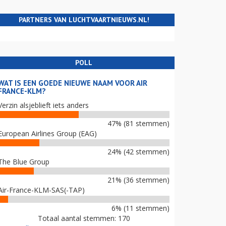
PARTNERS VAN LUCHTVAARTNIEUWS.NL!
POLL
WAT IS EEN GOEDE NIEUWE NAAM VOOR AIR
FRANCE-KLM?
Verzin alsjeblieft iets anders
47% (81 stemmen)
European Airlines Group (EAG)
24% (42 stemmen)
The Blue Group
21% (36 stemmen)
Air-France-KLM-SAS(-TAP)
6% (11 stemmen)
Totaal aantal stemmen: 170