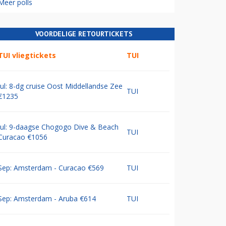
Meer polls
VOORDELIGE RETOURTICKETS
TUI vliegtickets
TUI
Jul: 8-dg cruise Oost Middellandse Zee
TUI
€1235
Jul: 9-daagse Chogogo Dive & Beach
TUI
Curacao €1056
Sep: Amsterdam - Curacao €569
TUI
Sep: Amsterdam - Aruba €614
TUI