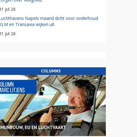
31 jul 26
Luchthavens Napels maand dicht voor onderhoud:
KLM en Transavia wijken uit
31 jul 26
COLUMNS
MIJNBOUW, EU EN LUCHTVAART