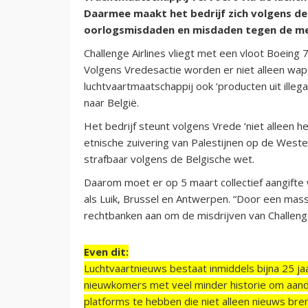
Daarmee maakt het bedrijf zich volgens de
oorlogsmisdaden en misdaden tegen de me
Challenge Airlines vliegt met een vloot Boeing 7
Volgens Vredesactie worden er niet alleen wape
luchtvaartmaatschappij ook ‘producten uit ille
naar België.
Het bedrijf steunt volgens Vrede ‘niet alleen 
etnische zuivering van Palestijnen op de Westel
strafbaar volgens de Belgische wet.
Daarom moet er op 5 maart collectief aangifte
als Luik, Brussel en Antwerpen. “Door een mass
rechtbanken aan om de misdrijven van Challeng
Even dit:
Luchtvaartnieuws bestaat inmiddels bijna 25 jaa
nieuwkomers met veel minder historie om aand
platforms te hebben die niet alleen nieuws bre