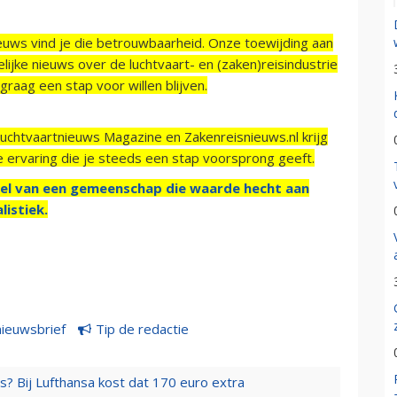
ieuws vind je die betrouwbaarheid. Onze toewijding aan
ijke nieuws over de luchtvaart- en (zaken)reisindustrie
raag een stap voor willen blijven.
Luchtvaartnieuws Magazine en Zakenreisnieuws.nl krijg
e ervaring die je steeds een stap voorsprong geeft.
el van een gemeenschap die waarde hecht aan
listiek.
nieuwsbrief
Tip de redactie
s? Bij Lufthansa kost dat 170 euro extra