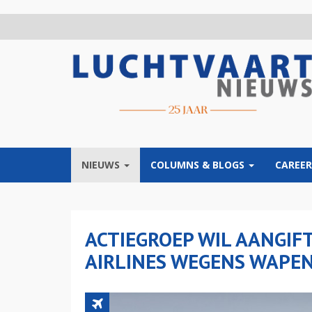
Overslaan
en
naar
de
inhoud
gaan
NIEUWS
COLUMNS & BLOGS
CAREER
ACTIEGROEP WIL AANGIF
AIRLINES WEGENS WAPE