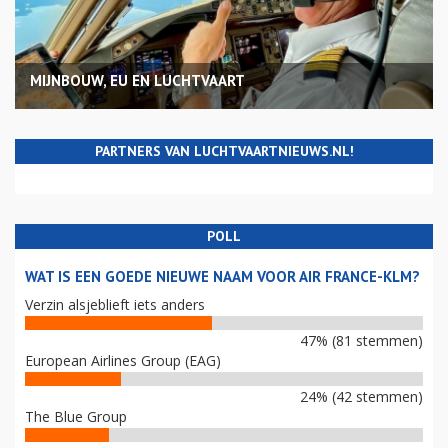
MIJNBOUW, EU EN LUCHTVAART
PARTNERS VAN LUCHTVAARTNIEUWS.NL!
POLL
WAT IS EEN GOEDE NIEUWE NAAM VOOR AIR FRANCE-KLM?
Verzin alsjeblieft iets anders
47% (81 stemmen)
European Airlines Group (EAG)
24% (42 stemmen)
The Blue Group