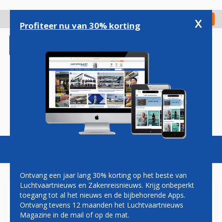
Overslaan
en
x
Digitaal Magazine
Registreer
Check in
naar
Profiteer nu van 30% korting
de
inhoud
gaan
Magazine
Podcasts
Vacatures
Toggl
naviga
Ontvang een jaar lang 30% korting op het beste van
Luchtvaartnieuws en Zakenreisnieuws. Krijg onbeperkt
toegang tot al het nieuws en de bijbehorende Apps.
AEROFLOT NEEMT EERSTE
Ontvang tevens 12 maanden het Luchtvaartnieuws
AIRBUS A320NEO IN
Magazine in de mail of op de mat.