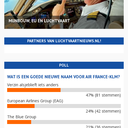
MIJNBOUW, EU EN LUCHTVAART
PARTNERS VAN LUCHTVAARTNIEUWS.NL!
POLL
WAT IS EEN GOEDE NIEUWE NAAM VOOR AIR FRANCE-KLM?
Verzin alsjeblieft iets anders
47% (81 stemmen)
European Airlines Group (EAG)
24% (42 stemmen)
The Blue Group
21% (36 stemmen)