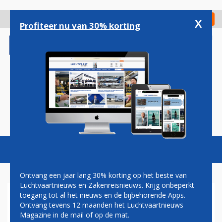
Overslaan
en
x
Digitaal Magazine
Registreer
Check in
naar
Profiteer nu van 30% korting
de
inhoud
gaan
Magazine
Podcasts
Vacatures
Toggl
naviga
Ontvang een jaar lang 30% korting op het beste van
Luchtvaartnieuws en Zakenreisnieuws. Krijg onbeperkt
toegang tot al het nieuws en de bijbehorende Apps.
AEROMEXICO MIKT IN
Ontvang tevens 12 maanden het Luchtvaartnieuws
NEDERLAND NADRUKKELIJK
Magazine in de mail of op de mat.