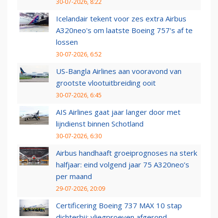
30-07-2026, 8:22
Icelandair tekent voor zes extra Airbus
A320neo's om laatste Boeing 757's af te
lossen
30-07-2026, 6:52
US-Bangla Airlines aan vooravond van
grootste vlootuitbreiding ooit
30-07-2026, 6:45
AIS Airlines gaat jaar langer door met
lijndienst binnen Schotland
30-07-2026, 6:30
Airbus handhaaft groeiprognoses na sterk
halfjaar: eind volgend jaar 75 A320neo’s
per maand
29-07-2026, 20:09
Certificering Boeing 737 MAX 10 stap
dichterbij: vliegproeven afgerond