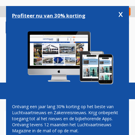
Overslaan
en
x
Digitaal Magazine
Registreer
Check in
naar
Profiteer nu van 30% korting
de
inhoud
gaan
Magazine
Podcasts
Vacatures
Toggl
naviga
Ontvang een jaar lang 30% korting op het beste van
Luchtvaartnieuws en Zakenreisnieuws. Krijg onbeperkt
toegang tot al het nieuws en de bijbehorende Apps.
AIR FRANCE A380 WIJKT UIT
Ontvang tevens 12 maanden het Luchtvaartnieuws
NAAR CANADA WEGENS
Magazine in de mail of op de mat.