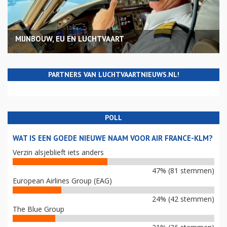
MIJNBOUW, EU EN LUCHTVAART
PARTNERS VAN LUCHTVAARTNIEUWS.NL!
POLL
WAT IS EEN GOEDE NIEUWE NAAM VOOR AIR FRANCE-KLM?
Verzin alsjeblieft iets anders
47% (81 stemmen)
European Airlines Group (EAG)
24% (42 stemmen)
The Blue Group