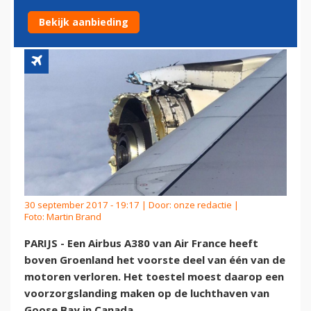
ERNSTIGE MOTORSTORING
Bekijk aanbieding
30 september 2017 - 19:17 | Door:
onze redactie
|
Foto: Martin Brand
PARIJS - Een Airbus A380 van Air France heeft
boven Groenland het voorste deel van één van de
motoren verloren. Het toestel moest daarop een
voorzorgslanding maken op de luchthaven van
Goose Bay in Canada.