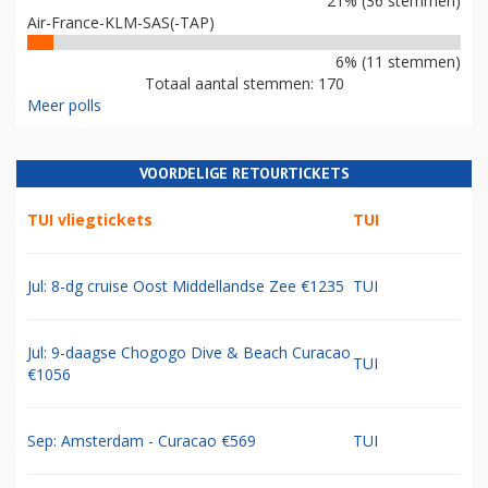
21% (36 stemmen)
Air-France-KLM-SAS(-TAP)
6% (11 stemmen)
Totaal aantal stemmen: 170
Meer polls
VOORDELIGE RETOURTICKETS
TUI vliegtickets
TUI
Jul: 8-dg cruise Oost Middellandse Zee €1235
TUI
Jul: 9-daagse Chogogo Dive & Beach Curacao
TUI
€1056
Sep: Amsterdam - Curacao €569
TUI