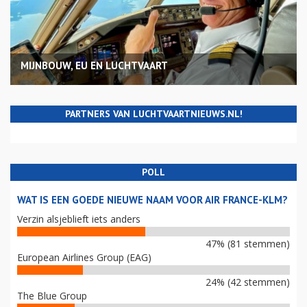
MIJNBOUW, EU EN LUCHTVAART
PARTNERS VAN LUCHTVAARTNIEUWS.NL!
POLL
WAT IS EEN GOEDE NIEUWE NAAM VOOR AIR FRANCE-KLM?
Verzin alsjeblieft iets anders
47% (81 stemmen)
European Airlines Group (EAG)
24% (42 stemmen)
The Blue Group