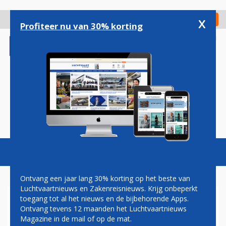
Overslaan
en
x
Digitaal Magazine
Registreer
Check in
naar
Profiteer nu van 30% korting
de
inhoud
gaan
Magazine
Podcasts
Vacatures
Toggl
naviga
Ontvang een jaar lang 30% korting op het beste van
Luchtvaartnieuws en Zakenreisnieuws. Krijg onbeperkt
toegang tot al het nieuws en de bijbehorende Apps.
'AIR FRANCE-KLM EN JAL
Ontvang tevens 12 maanden het Luchtvaartnieuws
AZEN OP BELANG IN
Magazine in de mail of op de mat.