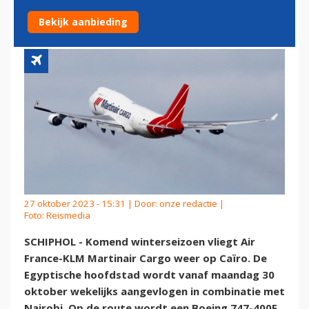
NAAR CAÏRO
Bekijk aanbieding
27 oktober 2023 - 15:31 | Door:
onze redactie
|
Foto: Reismedia
SCHIPHOL - Komend winterseizoen vliegt Air
France-KLM Martinair Cargo weer op Caïro. De
Egyptische hoofdstad wordt vanaf maandag 30
oktober wekelijks aangevlogen in combinatie met
Nairobi. Op de route wordt een Boeing 747-400F