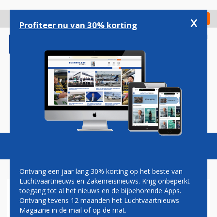
Overslaan
en
x
Digitaal Magazine
Registreer
Check in
naar
Profiteer nu van 30% korting
de
inhoud
gaan
Magazine
Podcasts
Vacatures
Toggl
naviga
Ontvang een jaar lang 30% korting op het beste van
Luchtvaartnieuws en Zakenreisnieuws. Krijg onbeperkt
toegang tot al het nieuws en de bijbehorende Apps.
AIR FRANCE-KLM MARTINAIR
Ontvang tevens 12 maanden het Luchtvaartnieuws
CARGO IN DE WINTER WEER
Magazine in de mail of op de mat.