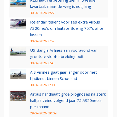
KLM laat verbetering zien in tweede
kwartaal, maar de weg is nog lang
30-07-2026, 8:22
Icelandair tekent voor zes extra Airbus
A320neo's om laatste Boeing 757's af te
lossen
30-07-2026, 6:52
US-Bangla Airlines aan vooravond van
grootste vlootuitbreiding ooit
30-07-2026, 6:45
AIS Airlines gaat jaar langer door met
lijndienst binnen Schotland
30-07-2026, 6:30
Airbus handhaaft groeiprognoses na sterk
halfjaar: eind volgend jaar 75 A320neo’s
per maand
29-07-2026, 20:09