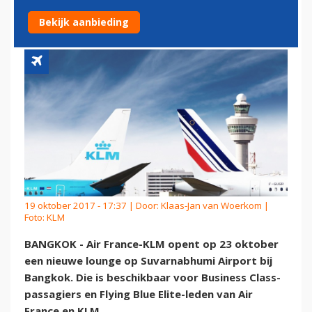
LUCHTHAVEN BANGKOK
Bekijk aanbieding
19 oktober 2017 - 17:37 | Door:
Klaas-Jan van Woerkom
|
Foto: KLM
BANGKOK - Air France-KLM opent op 23 oktober
een nieuwe lounge op Suvarnabhumi Airport bij
Bangkok. Die is beschikbaar voor Business Class-
passagiers en Flying Blue Elite-leden van Air
France en KLM.