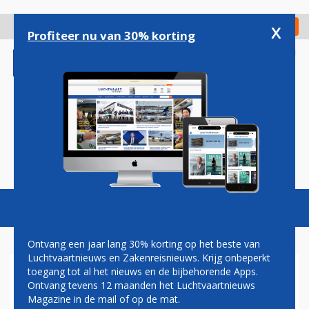
Overslaan
en
x
Digitaal Magazine
Registreer
Check in
naar
Profiteer nu van 30% korting
de
inhoud
gaan
Magazine
Podcasts
Vacatures
Toggl
naviga
Ontvang een jaar lang 30% korting op het beste van
Luchtvaartnieuws en Zakenreisnieuws. Krijg onbeperkt
toegang tot al het nieuws en de bijbehorende Apps.
AIR FRANCE-KLM OPENT
Ontvang tevens 12 maanden het Luchtvaartnieuws
NIEUWE LOUNGE OP
Magazine in de mail of op de mat.