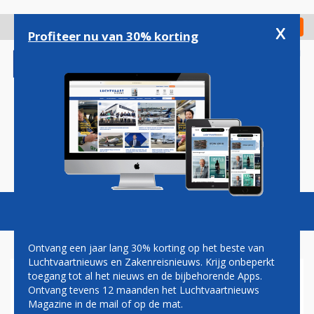
Overslaan
en
x
Digitaal Magazine
Registreer
Check in
naar
Profiteer nu van 30% korting
de
inhoud
gaan
Magazine
Podcasts
Vacatures
Toggl
naviga
Ontvang een jaar lang 30% korting op het beste van
Luchtvaartnieuws en Zakenreisnieuws. Krijg onbeperkt
toegang tot al het nieuws en de bijbehorende Apps.
AIR FRANCE ONTSLAAT
Ontvang tevens 12 maanden het Luchtvaartnieuws
WERKNEMERS DIE
Magazine in de mail of op de mat.