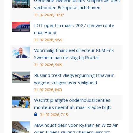
Gedeelde tweede plaats Schiphol als best
verbonden Europese luchthaven
31-07-2026, 10:37
LOT opent in maart 2027 nieuwe route
naar Hanoi
31-07-2026, 9:59
Voormalig financieel directeur KLM Erik
Swelheim aan de slag bij ProRail
31-07-2026, 9:09
Rusland trekt vliegvergunning Izhavia in
wegens zorgen over veiligheid
31-07-2026, 8:03
Wachttijd afgifte onderhoudslicenties
monteurs neemt af, maar krapte blijft
31-07-2026, 7:15
MAA houdt deur voor Ryanair en Wizz Air
open tijdens sluiting Charleroi Airport